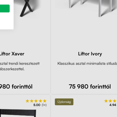
Liftor Xaver
Liftor Ivory
ztal trendi keresztezett
Klasszikus asztal minimalista stílus
ábszerkezettel.
980 forinttól
75 980 forinttól
Újdonság
5.00
(1×)
4.94