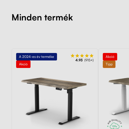
Minden termék
A 2024-es év terméke
Akció
4.93
(915×)
Akció
Tipp