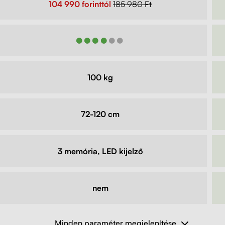
104 990 forinttól
185 980 Ft
●●●●●●
100 kg
72-120 cm
3 memória, LED kijelző
nem
Minden paraméter megjelenítése