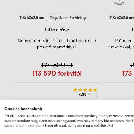
118x60x2,5 cm
Tölgy Santa Fe Vintage
118x60x2,5 c
Liftor Rise
L
Népszerű modell kiváló stabilitással és 3
Prémium 
pozíció memóriával.
funkciókkal, 
194 580 Ft
2
113 590 forinttól
173 
4.89
(114×)
Cookies használunk
Ezt elküldhetjük látogatóink adatainak elemzésére, webhelyünk fejlesztésére, szemé
szabott tartalom megjelenítésére és nagyszerű webhely-élmény biztosítására. Ha t
szeretne tudni az általunk használt cookies, nyissa meg a beállításokat.