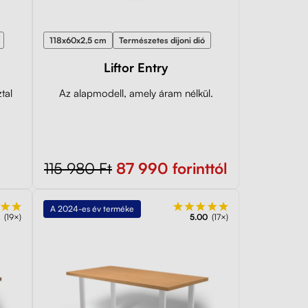
118x60x2,5 cm
Természetes dijoni dió
Liftor Entry
tal
Az alapmodell, amely áram nélkül.
115 980 Ft
87 990 forinttól
A 2024-es év terméke
(19×)
5.00
(17×)