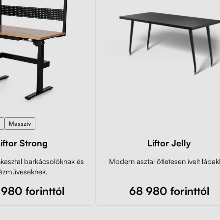
Masszív
iftor Strong
Liftor Jelly
nkasztal barkácsolóknak és
Modern asztal ötletesen ívelt lábak
ézműveseknek.
980 forinttól
68 980 forinttól