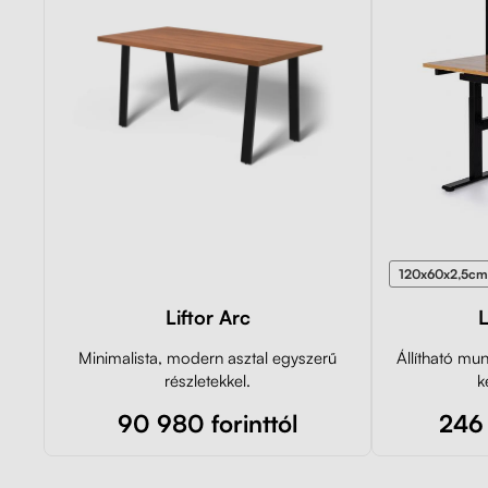
120x60x2,5cm
Liftor Arc
L
Minimalista, modern asztal egyszerű
Állítható mu
részletekkel.
k
90 980 forinttól
246 