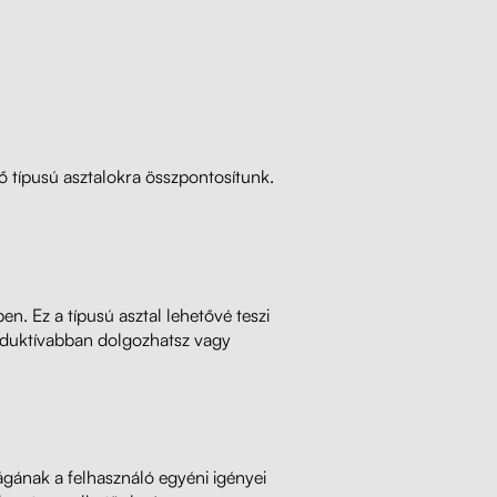
ő típusú asztalokra összpontosítunk.
n. Ez a típusú asztal lehetővé teszi
oduktívabban dolgozhatsz vagy
ágának a felhasználó egyéni igényei