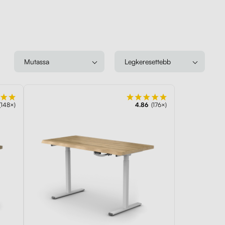
Mutassa
Legkeresettebb
(148×)
4.86
(176×)