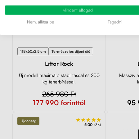
Mindent elfogad
Nem, állítsa be
Tagadni
118x60x2,5 cm
Természetes dijoni dió
Liftor Rock
Új modell maximális stabilitással és 200
Masszív as
kg teherbírással.
l
265 980 Ft
177 990 forinttól
95 
Újdonság
5.00
(3×)