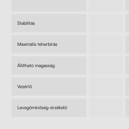
87 990 forinttól
115 980 Ft
Stabilitás
●●●●●●
Maximális teherbírás
70 kg
Állítható magasság
71-119 cm
Vezérlő
Manuális
Levegőminőség-érzékelő
nem