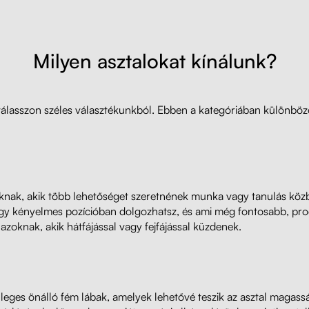
Milyen asztalokat kínálunk?
 válasszon széles választékunkból. Ebben a kategóriában különböz
zoknak, akik több lehetőséget szeretnének munka vagy tanulás közbe
 így kényelmes pozícióban dolgozhatsz, és ami még fontosabb, pr
k azoknak, akik hátfájással vagy fejfájással küzdenek.
leges önálló fém lábak, amelyek lehetővé teszik az asztal magass