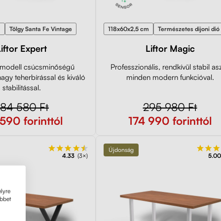
m
Tölgy Santa Fe Vintage
118x60x2,5 cm
Természetes dijoni dió
iftor Expert
Liftor Magic
modell csúcsminőségű
Professzionális, rendkívül stabil asz
nagy teherbírással és kiváló
minden modern funkcióval.
stabilitással.
84 580 Ft
295 980 Ft
590 forinttól
174 990 forinttól
Újdonság
4.33
(3×)
5.00
lyre
öbbet