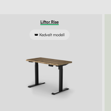
Liftor Arm SA0
Liftor Rise
monitortartó, fe
113 590 forintt
Liftor Rise
20 990 forinttó
rán belül.
👑 Kedvelt modell
Mutassa
100 nap
a visszaküldésre. Gyártás és indítás 24 órán bel