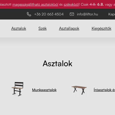
lasztott
magasságállítható asztalokból
és
székekből
! Csak
4.8.
6.8.
vagy a 
+36 20 663 4504
info@liftor.hu
Kap
Asztalok
Szék
Asztallapok
Kiegészítők
Liftor Orca
Legnépszerűbb
Legnépszerűbb
Asztalok
Kiváló minőségű ergonomikus szék,
amely támogatja a hát
kulcsfontosságú területeit, állítható
háttámlával és lábtartóval.
Munkaasztalok
Íróasztalok 