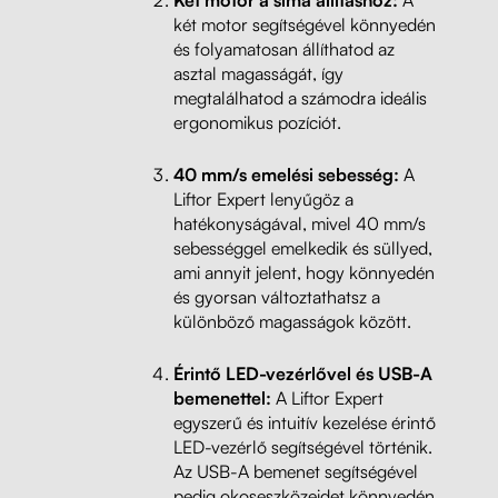
két motor segítségével könnyedén
és folyamatosan állíthatod az
asztal magasságát, így
megtalálhatod a számodra ideális
ergonomikus pozíciót.
40 mm/s emelési sebesség:
A
Liftor Expert lenyűgöz a
hatékonyságával, mivel 40 mm/s
sebességgel emelkedik és süllyed,
ami annyit jelent, hogy könnyedén
és gyorsan változtathatsz a
különböző magasságok között.
Érintő LED-vezérlővel és USB-A
bemenettel:
A Liftor Expert
egyszerű és intuitív kezelése érintő
LED-vezérlő segítségével történik.
Az USB-A bemenet segítségével
pedig okoseszközeidet könnyedén