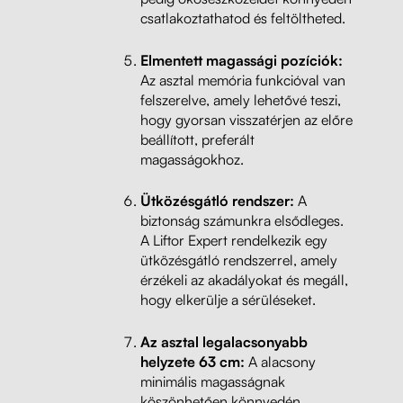
csatlakoztathatod és feltöltheted.
Elmentett magassági pozíciók:
Az asztal memória funkcióval van
felszerelve, amely lehetővé teszi,
hogy gyorsan visszatérjen az előre
beállított, preferált
magasságokhoz.
Ütközésgátló rendszer:
A
biztonság számunkra elsődleges.
A Liftor Expert rendelkezik egy
ütközésgátló rendszerrel, amely
érzékeli az akadályokat és megáll,
hogy elkerülje a sérüléseket.
Az asztal legalacsonyabb
helyzete 63 cm:
A alacsony
minimális magasságnak
köszönhetően könnyedén