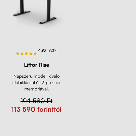
4.93
(921×)
Liftor Rise
Népszerű modell kiváló
stabilitással és 3 pozíció
memóriával.
194 580 Ft
113 590 forinttól