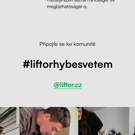
megbízhatóságát is.
Připojte se ke komunitě
#liftorhybesvetem
@liftor.cz