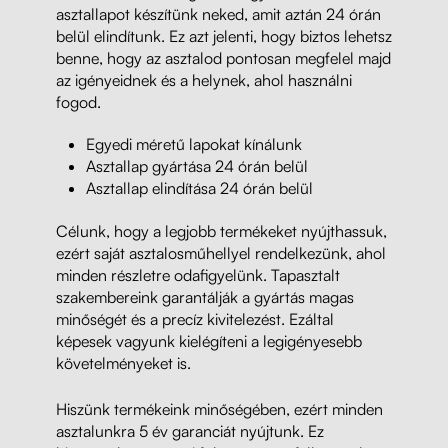
asztallapot készítünk neked, amit aztán 24 órán
belül elindítunk. Ez azt jelenti, hogy biztos lehetsz
benne, hogy az asztalod pontosan megfelel majd
az igényeidnek és a helynek, ahol használni
fogod.
Egyedi méretű lapokat kínálunk
Asztallap gyártása 24 órán belül
Asztallap elindítása 24 órán belül
Célunk, hogy a legjobb termékeket nyújthassuk,
ezért saját asztalosműhellyel rendelkezünk, ahol
minden részletre odafigyelünk. Tapasztalt
szakembereink garantálják a gyártás magas
minőségét és a precíz kivitelezést. Ezáltal
képesek vagyunk kielégíteni a legigényesebb
követelményeket is.
Hiszünk termékeink minőségében, ezért minden
asztalunkra 5 év garanciát nyújtunk. Ez