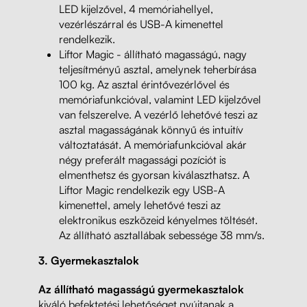
LED kijelzővel, 4 memóriahellyel,
vezérlészárral és USB-A kimenettel
rendelkezik.
Liftor Magic - állítható magasságú, nagy
teljesítményű asztal, amelynek teherbírása
100 kg. Az asztal érintővezérlővel és
memóriafunkcióval, valamint LED kijelzővel
van felszerelve. A vezérlő lehetővé teszi az
asztal magasságának könnyű és intuitív
változtatását. A memóriafunkcióval akár
négy preferált magassági pozíciót is
elmenthetsz és gyorsan kiválaszthatsz. A
Liftor Magic rendelkezik egy USB-A
kimenettel, amely lehetővé teszi az
elektronikus eszközeid kényelmes töltését.
Az állítható asztallábak sebessége 38 mm/s.
3. Gyermekasztalok
Az állítható magasságú gyermekasztalok
kiváló befektetési lehetőséget nyújtanak a