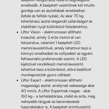
emelkedik. A beépített vezérlőnek két intuitív
gombja van az asztallábak emeléséhez
(lefelé és felfelé nyilak). Az akár 70 kg
teherbírású asztal elegendő szilárdságot és
stabilitást nyújt különböző feladatokhoz.
Liftor Vision - elektromosan állítható
íróasztal, amely 2 erős motorral van
felszerelve, valamint 1 beépített LED
memóriavezérlővel, amely lehetővé teszi a
könnyű emelkedést és süllyedést az egyéni
felhasználói preferenciák szerint. A LED
kijelzővel rendelkező memóriavezérlő
lehetővé teszi a különböző, előre beállított
munkapozíciók gyors váltását.
Liftor Expert - elektromosan állítható
magasságú asztal, amelynek sebessége akár
40 mm/s. A Liftor Expertnek magas - akár
160 kg - a terhelésbírása, stabil és erős, még
nehezebb tárgyak és berendezések
használatakor is. A beépített érintővezérlő