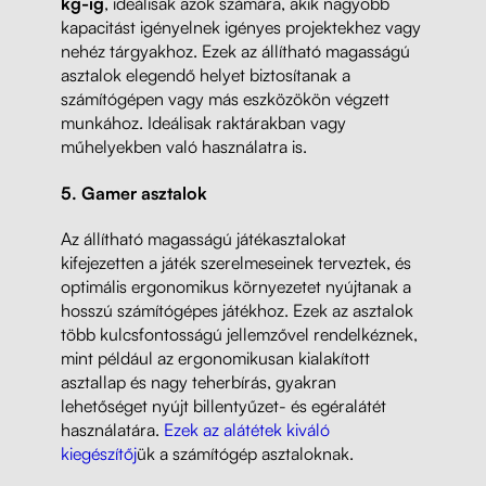
kg-ig
, ideálisak azok számára, akik nagyobb
kapacitást igényelnek igényes projektekhez vagy
nehéz tárgyakhoz. Ezek az állítható magasságú
asztalok elegendő helyet biztosítanak a
számítógépen vagy más eszközökön végzett
munkához. Ideálisak raktárakban vagy
műhelyekben való használatra is.
5.
Gamer asztalok
Az állítható magasságú játékasztalokat
kifejezetten a játék szerelmeseinek terveztek, és
optimális ergonomikus környezetet nyújtanak a
hosszú számítógépes játékhoz. Ezek az asztalok
több kulcsfontosságú jellemzővel rendelkéznek,
mint például az ergonomikusan kialakított
asztallap és nagy teherbírás, gyakran
lehetőséget nyújt billentyűzet- és egéralátét
használatára.
Ezek az alátétek kiváló
kiegészítőj
ük a számítógép asztaloknak.