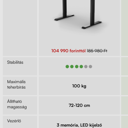
ól
115 980 Ft
104 990 forinttól
185 980 Ft
Stabilitás
●●●
●●●●●●
Maximális
kg
100 kg
teherbírás
Állítható
9 cm
72-120 cm
magasság
Vezérlő
lis
3 memória, LED kijelző