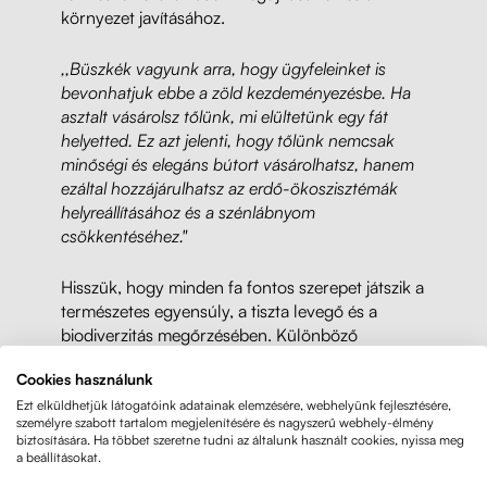
környezet javításához.
,,Büszkék vagyunk arra, hogy ügyfeleinket is
bevonhatjuk ebbe a zöld kezdeményezésbe. Ha
asztalt vásárolsz tőlünk, mi elültetünk egy fát
helyetted. Ez azt jelenti, hogy tőlünk nemcsak
minőségi és elegáns bútort vásárolhatsz, hanem
ezáltal hozzájárulhatsz az erdő-ökoszisztémák
helyreállításához és a szénlábnyom
csökkentéséhez."
Hisszük, hogy minden fa fontos szerepet játszik a
természetes egyensúly, a tiszta levegő és a
biodiverzitás megőrzésében. Különböző
fafajtákat ültetünk, amelyek megfelelnek a régió
Cookies használunk
adottságainak, és növekedésük hozzájárul a
természet gazdagságához. Az erőfeszítésünk a
Ezt elküldhetjük látogatóink adatainak elemzésére, webhelyünk fejlesztésére,
személyre szabott tartalom megjelenítésére és nagyszerű webhely-élmény
fenntartható környezet megteremtésének
biztosítására. Ha többet szeretne tudni az általunk használt cookies, nyissa meg
vágyától motiválva történik a jövő generációi
a beállításokat.
számára.