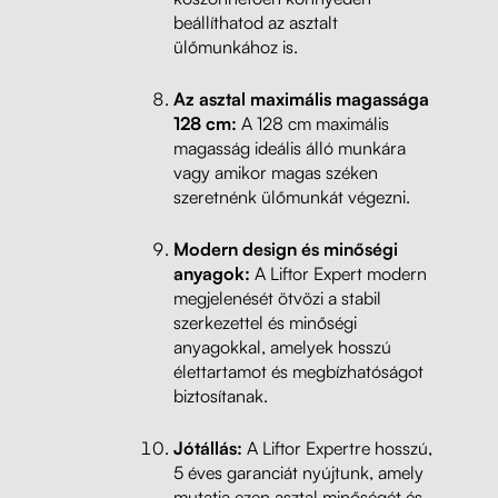
beállíthatod az asztalt
ülőmunkához is.
Az asztal maximális magassága
128 cm:
A 128 cm maximális
magasság ideális álló munkára
vagy amikor magas széken
szeretnénk ülőmunkát végezni.
Modern design és minőségi
anyagok:
A Liftor Expert modern
megjelenését ötvözi a stabil
szerkezettel és minőségi
anyagokkal, amelyek hosszú
élettartamot és megbízhatóságot
biztosítanak.
Jótállás:
A Liftor Expertre hosszú,
5 éves garanciát nyújtunk, amely
mutatja ezen asztal minőségét és