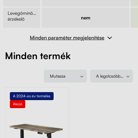
Levegőminőség-
m
nem
érzékelő
Minden paraméter megjelenítése
Minden termék
Mutassa
A legolcsóbbtól
A 2024-es év terméke
Akció