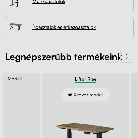
Munkaasztalok
Kapcsolat
Kerekek
Kábelrendező
Íróasztalok és étkezőasztalok
Zárható fiók
Fa monitor állványok
Legnépszerűbb termékeink
Akusztikus paravánok
Modell
Entry
Liftor Rise
Deréktámaszok
s állítás
👑 Kedvelt modell