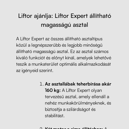
Liftor ajánlja: Liftor Expert állítható
magasságú asztal
A Liftor Expert az összes állítható asztaltípus
közül a legnépszerűbb és legjobb minőségű
állítható magasságú asztal. Ez az asztal számos
kiváló funkciót és előnyt kínál, amelyek lehetővé
teszik a munkaterület optimális alkalmazkodását
az igényeid szerint.
Az asztallábak teherbírása akár
160 kg:
A Liftor Expert olyan
tervezésű asztal, amely ellenáll a
nehéz munkakörülményeknek, és
biztosítja a szilárdságot és
stabilitást.
Két motor a sima állításhoz:
A