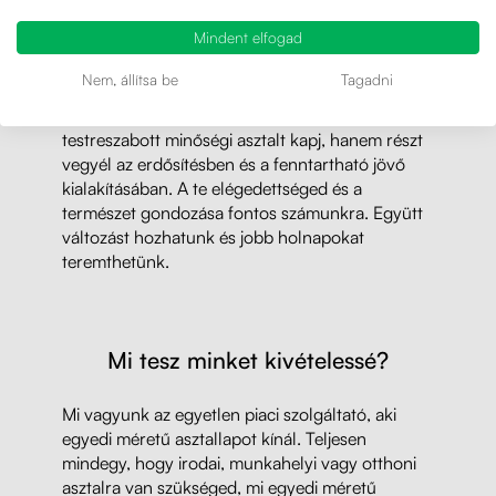
Mindent elfogad
Minden megvásárolt asztalért ➡️ Mi
elültetünk egy fát
Nem, állítsa be
Tagadni
Csatlakozz hozzánk, és ne csak egy
testreszabott minőségi asztalt kapj, hanem részt
vegyél az erdősítésben és a fenntartható jövő
kialakításában. A te elégedettséged és a
természet gondozása fontos számunkra. Együtt
változást hozhatunk és jobb holnapokat
teremthetünk.
Mi tesz minket kivételessé?
Mi vagyunk az egyetlen piaci szolgáltató, aki
egyedi méretű asztallapot kínál. Teljesen
mindegy, hogy irodai, munkahelyi vagy otthoni
asztalra van szükséged, mi egyedi méretű