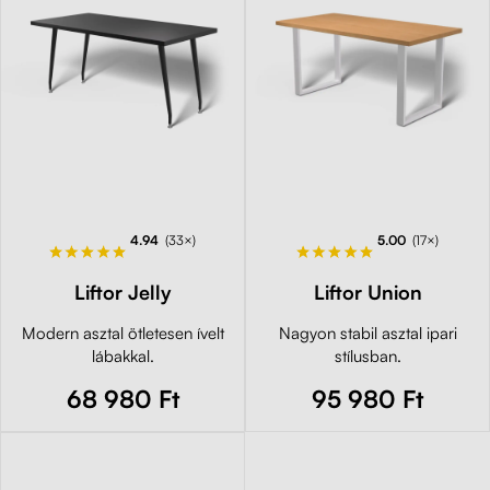
4.94
(33×)
5.00
(17×)
Liftor Jelly
Liftor Union
Modern asztal ötletesen ívelt
Nagyon stabil asztal ipari
lábakkal.
stílusban.
68 980 Ft
95 980 Ft