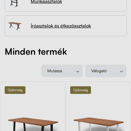
Munkaasztalok
Kapcsolat
Kerekek
Kábelrendező
Íróasztalok és étkezőasztalok
Zárható fiók
Minden termék
Fa monitor állványok
Akusztikus paravánok
Mutassa
Válogató
Deréktámaszok
Újdonság
Újdonság