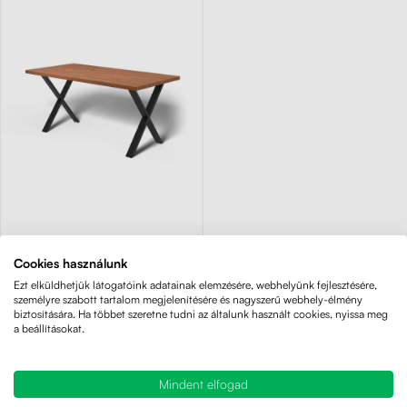
4.33
(3×)
Cookies használunk
Ezt elküldhetjük látogatóink adatainak elemzésére, webhelyünk fejlesztésére,
Liftor Xaver
személyre szabott tartalom megjelenítésére és nagyszerű webhely-élmény
biztosítására. Ha többet szeretne tudni az általunk használt cookies, nyissa meg
Masszív asztal trendi
a beállításokat.
keresztezett lábszerkezettel.
95 980 Ft
Mindent elfogad