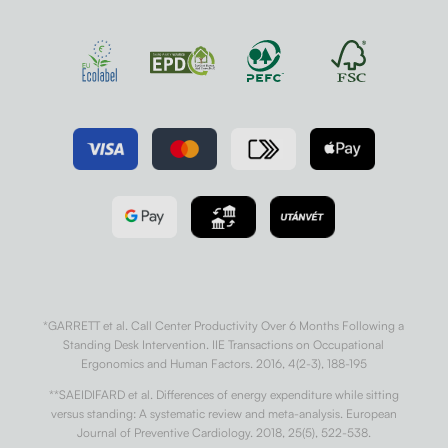
*GARRETT et al. Call Center Productivity Over 6 Months Following a
Standing Desk Intervention. IIE Transactions on Occupational
Ergonomics and Human Factors. 2016, 4(2-3), 188-195
**SAEIDIFARD et al. Differences of energy expenditure while sitting
versus standing: A systematic review and meta-analysis. European
Journal of Preventive Cardiology. 2018, 25(5), 522-538.