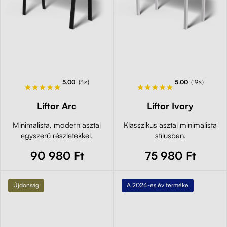
5.00
(3×)
5.00
(19×)
Liftor Arc
Liftor Ivory
Minimalista, modern asztal
Klasszikus asztal minimalista
egyszerű részletekkel.
stílusban.
90 980 Ft
75 980 Ft
Újdonság
A 2024-es év terméke