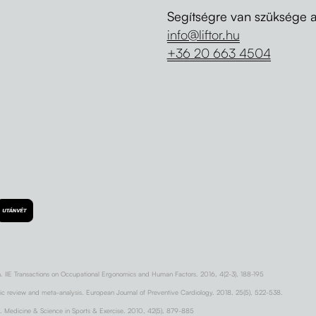
Segítségre van szüksége 
info@liftor.hu
+36 20 663 4504
n. IIE Transactions on Occupational Ergonomics and Human Factors. 2016, 4(2-3), 188-195
tic review and meta-analysis. European Journal of Preventive Cardiology. 2018, 25(5), 522-538.
n. Medicine & Science in Sports & Exercise. 2010, 42(5), 879-885