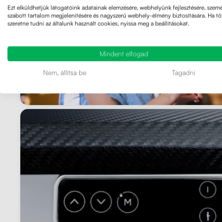
Ezt elküldhetjük látogatóink adatainak elemzésére, webhelyünk fejlesztésére, szemé
szabott tartalom megjelenítésére és nagyszerű webhely-élmény biztosítására. Ha t
szeretne tudni az általunk használt cookies, nyissa meg a beállításokat.
Mindent elfogad
Nem, állítsa be
Tagadni