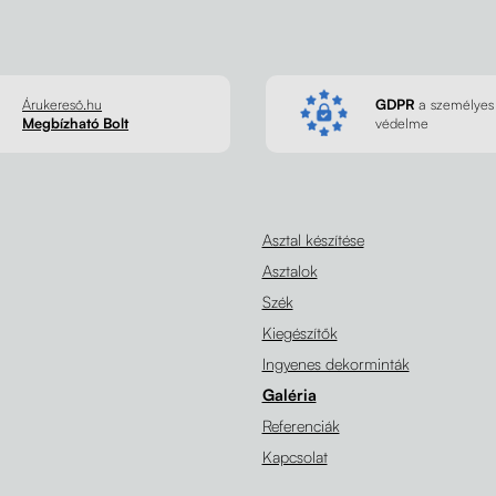
Árukereső.hu
GDPR
a személyes
Megbízható Bolt
védelme
Asztal készítése
Asztalok
Szék
Kiegészítők
Ingyenes dekorminták
Galéria
Referenciák
Kapcsolat