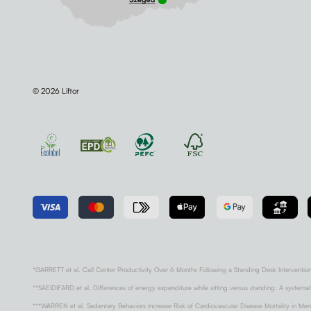
© 2026 Liftor
*GARRETT et al. Call Center Productivity Over 6 Months Following a Standing Desk Interventio
**SAEIDIFARD et al. Differences of energy expenditure while sitting versus standing: A systema
***WARREN et al. Sedentary Behaviors Increase Risk of Cardiovascular Disease Mortality in Me