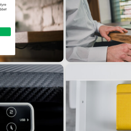
lyre
öbbet