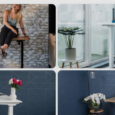
Liftor Arm SA0
Liftor Rise
monitortartó, fe
113 590 forintt
20 990 forinttó
rán belül.
Mutassa
100 nap
a visszaküldésre. Gyártás és indítás 24 órán bel