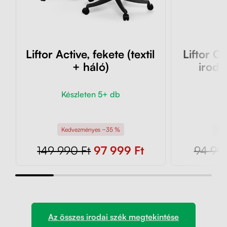
Liftor Active, fekete (textil
Liftor O
+ háló)
iroda
Készleten 5+ db
K
Kedvezményes −35 %
Ked
149 990 Ft
97 999 Ft
94 990
Az összes irodai szék megtekintése