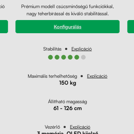
ció
Prémium modell csúcsminőségű funkciókkal,
nagy teherbírással és kiváló stabilitással.
Konfigurálás
Stabilitás
Explicáció
●●●●●●
Maximális terhelhetőség
Explicáció
150 kg
Állítható magasság
61 - 126 cm
Vezérlő
Explicáció
3 memória, OLED kijelző