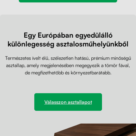
Egy Európában egyedülálló
különlegesség asztalosműhelyünkből
Természetes ívelt élű, szélezetlen hatású, prémium minőségű
asztallap, amely megjelenésében megegyezik a tömör fával,
de megfizethetőbb és környezetbarátabb.
Válasszon asztallapot