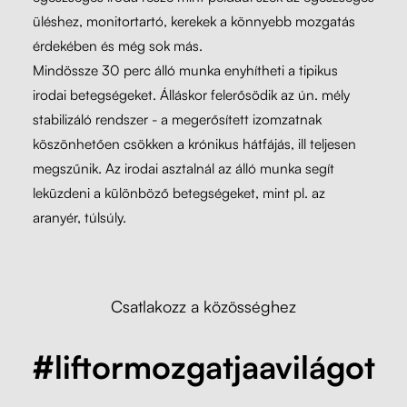
üléshez, monitortartó, kerekek a könnyebb mozgatás
érdekében és még sok más.
Mindössze 30 perc álló munka enyhítheti a tipikus
irodai betegségeket. Álláskor felerősödik az ún. mély
stabilizáló rendszer - a megerősített izomzatnak
köszönhetően csökken a krónikus hátfájás, ill teljesen
megszűnik. Az irodai asztalnál az álló munka segít
leküzdeni a különböző betegségeket, mint pl. az
aranyér, túlsúly.
Csatlakozz a közösséghez
#liftormozgatjaavilágot