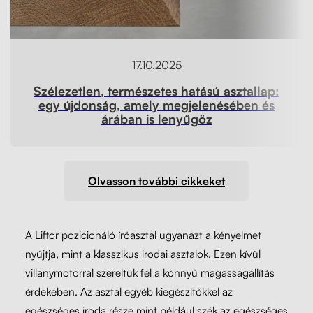
17.10.2025
Szélezetlen, természetes hatású asztallap:
egy újdonság, amely megjelenésében és
árában is lenyűgöz
Olvasson további cikkeket
A Liftor pozicionáló íróasztal ugyanazt a kényelmet
nyújtja, mint a klasszikus irodai asztalok. Ezen kívül
villanymotorral szereltük fel a könnyű magasságállítás
érdekében. Az asztal egyéb kiegészítőkkel az
egészséges iroda része mint például szék az egészséges