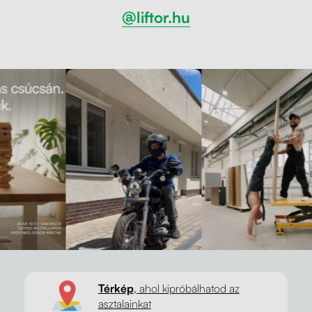
@liftor.hu
Térkép
, ahol kipróbálhatod az
asztalainkat