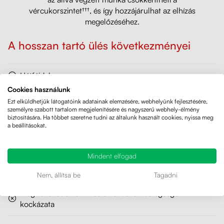
vércukorszintet†††, és így hozzájárulhat az elhízás
megelőzéséhez.
A hosszan tartó ülés következményei
Hátfájdalom
Cookies használunk
Súlygyarapodás
Ezt elküldhetjük látogatóink adatainak elemzésére, webhelyünk fejlesztésére,
személyre szabott tartalom megjelenítésére és nagyszerű webhely-élmény
biztosítására. Ha többet szeretne tudni az általunk használt cookies, nyissa meg
Magas vérnyomás
a beállításokat.
Emésztési problémák
Mindent elfogad
Megerősödött vastagbélrák kockázat
Nem, állítsa be
Tagadni
Megnövekedett szív- és érrendszeri betegségek
kockázata