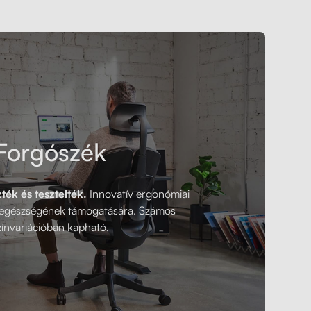
Forgószék
ék és tesztelték.
Innovatív ergonómiai
t egészségének támogatására. Számos
zínvariációban kapható.