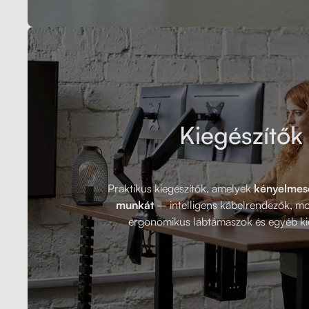
Kiegészítők
Praktikus kiegészítők, amelyek
kényelmese
munkát
– intelligens kábelrendezők, mon
ergonomikus lábtámaszok és egyéb kie