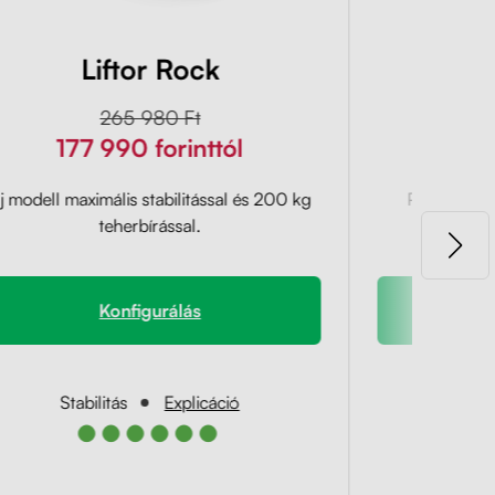
Liftor Rock
L
265 980 Ft
177 990 forinttól
174
j modell maximális stabilitással és 200 kg
Professzioná
teherbírással.
minden
Konfigurálás
Stabilitás
Explicáció
Stab
●●●●●●