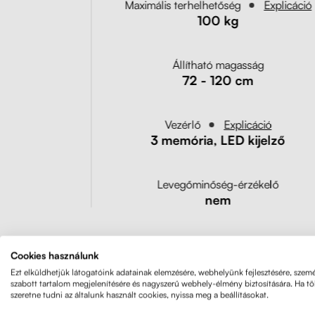
Maximális terhelhetőség
Explicáció
100 kg
ág
Állítható magasság
72 - 120 cm
áció
Vezérlő
Explicáció
3 memória, LED kijelző
ékelő
Levegőminőség-érzékelő
nem
Cookies használunk
Ezt elküldhetjük látogatóink adatainak elemzésére, webhelyünk fejlesztésére, szemé
szabott tartalom megjelenítésére és nagyszerű webhely-élmény biztosítására. Ha t
szeretne tudni az általunk használt cookies, nyissa meg a beállításokat.