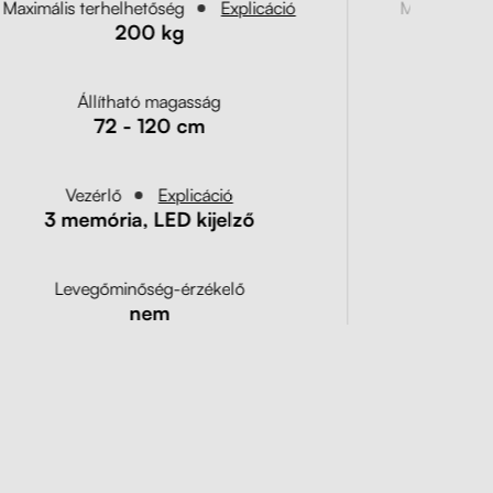
Maximális terhelhetőség
Explicáció
Maximális t
200 kg
Állítható magasság
Ál
72 - 120 cm
Vezérlő
Explicáció
Vez
3 memória, LED kijelző
3 memó
Levegőminőség-érzékelő
Leve
nem