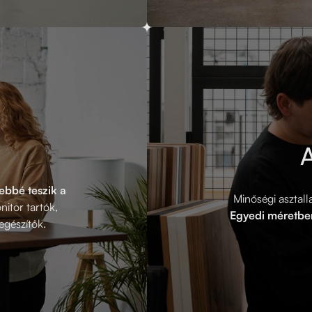
A
bbé teszik a
Minőségi asztal
itor tartók,
Egyedi méretben
gészítők.