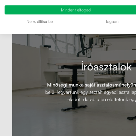
Mindent elfogad
Nem, állítsa be
Tagadni
Íróasztalok
Minőségi munka saját asztalosműhelyün
belül legyártunk egy asztalt egyedi asztall
eladott darab után elültetünk egy