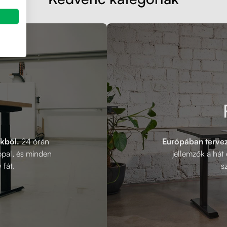
kből.
24 órán
Európában tervezt
appal, és minden
jellemzők a há
 fát.
s