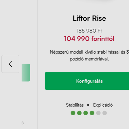
ry
Liftor Rise
orinttól
185 980 Ft
104 990 forinttól
am nélkül
Népszerű modell kiváló stabilitással és 3
pozíció memóriával.
Konfigurálás
cáció
●
Stabilitás
Explicáció
●●●●●●
Explicáció