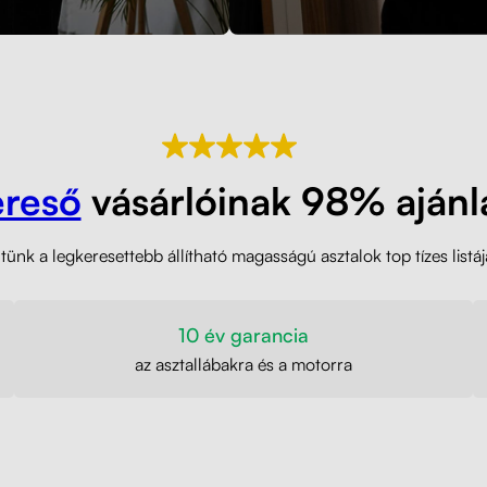
ereső
vásárlóinak 98% ajánl
ünk a legkeresettebb állítható magasságú asztalok top tízes listáj
10 év garancia
az asztallábakra és a motorra