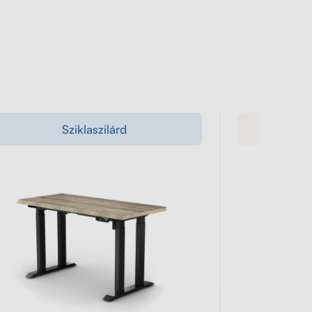
Sziklaszilárd
Modern 