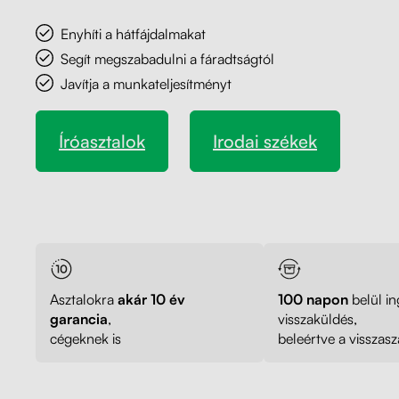
Kapcsolat
Kerekek
Enyhíti a hátfájdalmakat
Kábelrendező
Segít megszabadulni a fáradtságtól
Javítja a munkateljesítményt
Asztali dekor minták ingyen
100 nap
a visszaküldésre. Gyártás és indítás 24 ó
Zárható fiók
Íróasztalok
Irodai székek
Fa monitor állványok
Mutassa
Akusztikus paravánok
Deréktámaszok
Asztalokra
akár 10 év
100 napon
belül i
garancia
,
visszaküldés,
cégeknek is
beleértve a visszaszál