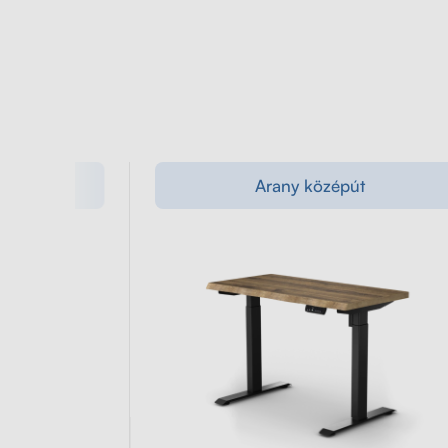
zethető
Arany középút