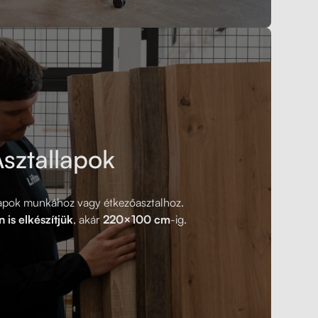
sztallapok
lapok munkához vagy étkezőasztalhoz.
 is elkészítjük
, akár
220×100 cm
-ig.