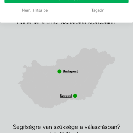
Nem, állítsa be
Tagadni
Hol lehet a Liftor asztalokat kipróbálni?
Segítségre van szüksége a választásban?