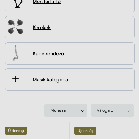
Monitortartó
Kapcsolat
Kerekek
Kábelrendező
Kerekek
Zárható fiók
Kábelrendező
Fa monitor állványok
Akusztikus paravánok
Másik kategória
Deréktámaszok
Mutassa
Válogató
Újdonság
Újdonság