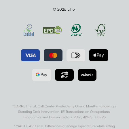
© 2026 Liftor
*GARRETT et al. Call Center Productivity Over 6 Months Following a
Standing Desk Intervention. IIE Transactions on Occupational
Ergonomics and Human Factors. 2016, 4(2-3), 188-195
**SAEIDIFARD et al. Differences of energy expenditure while sitting