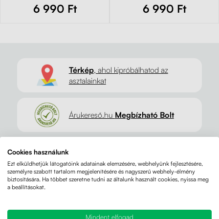
6 990 Ft
6 990 Ft
Térkép
, ahol kipróbálhatod az
asztalainkat
Árukereső.hu
Megbízható Bolt
Cookies használunk
GDPR
a személyes adatok védelme
Ezt elküldhetjük látogatóink adatainak elemzésére, webhelyünk fejlesztésére,
személyre szabott tartalom megjelenítésére és nagyszerű webhely-élmény
biztosítására. Ha többet szeretne tudni az általunk használt cookies, nyissa meg
a beállításokat.
Amit elveszünk,
azt visszaadjuk a
természetnek
Mindent elfogad