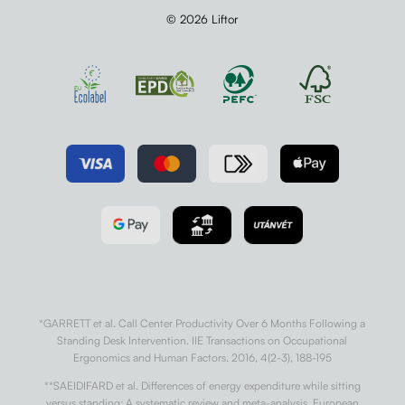
© 2026 Liftor
*GARRETT et al. Call Center Productivity Over 6 Months Following a
Standing Desk Intervention. IIE Transactions on Occupational
Ergonomics and Human Factors. 2016, 4(2-3), 188-195
**SAEIDIFARD et al. Differences of energy expenditure while sitting
versus standing: A systematic review and meta-analysis. European