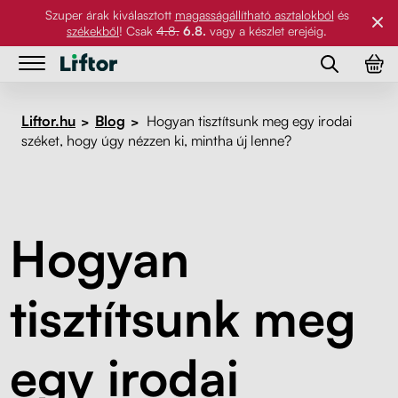
Szuper árak kiválasztott
magasságállítható asztalokból
és
székekből
! Csak
4.8.
6.8.
vagy a készlet erejéig.
Asztalok
Asztalok
Liftor.hu
Blog
Hogyan tisztítsunk meg egy irodai
>
>
széket, hogy úgy nézzen ki, mintha új lenne?
Szék
Íróasztalok
Szék
Asztallapok
Asztallábak
Hogyan
Kiegészítők
Munkaasztalok
Asztallapok
Referenciák
Íróasztalok és étkezőasztalok
Forgószék
tisztítsunk meg
Kiegészítők
Galéria
PC tartó
egy irodai
Rólunk
Monitortartó