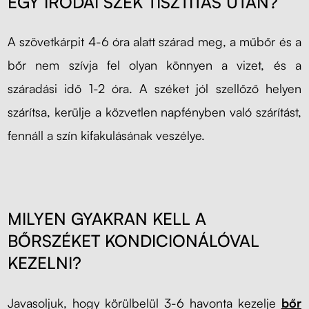
EGY IRODAI SZÉK TISZTÍTÁS UTÁN?
A szövetkárpit 4-6 óra alatt szárad meg, a műbőr és a
bőr nem szívja fel olyan könnyen a vizet, és a
száradási idő 1-2 óra. A széket jól szellőző helyen
szárítsa, kerülje a közvetlen napfényben való szárítást,
fennáll a szín kifakulásának veszélye.
MILYEN GYAKRAN KELL A
BŐRSZÉKET KONDICIONÁLÓVAL
KEZELNI?
Javasoljuk, hogy körülbelül 3-6 havonta kezelje
bőr