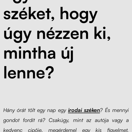
széket, hogy
Kapcsolat
Kerekek
Kábelrendező
úgy nézzen ki,
Zárható fiók
mintha új
Fa monitor állványok
lenne?
Akusztikus paravánok
Deréktámaszok
Hány órát tölt egy nap egy
irodai széken
? És mennyi
gondot fordít rá? Csakúgy, mint az autója vagy a
kedvenc cipője, megérdemel egy kis figyelmet.