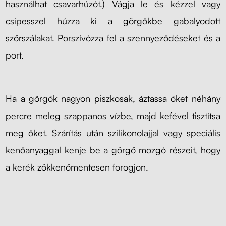
használhat csavarhúzót.) Vágja le és kézzel vagy
csipesszel húzza ki a görgőkbe gabalyodott
szőrszálakat. Porszívózza fel a szennyeződéseket és a
port.
Ha a görgők nagyon piszkosak, áztassa őket néhány
percre meleg szappanos vízbe, majd kefével tisztítsa
meg őket. Szárítás után szilikonolajjal vagy speciális
kenőanyaggal kenje be a görgő mozgó részeit, hogy
a kerék zökkenőmentesen forogjon.