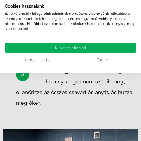
Cookies használunk
a háttámla csuklójából - származik.
Ezt elküldhetjük látogatóink adatainak elemzésére, webhelyünk fejlesztésére,
személyre szabott tartalom megjelenítésére és nagyszerű webhely-élmény
biztosítására. Ha többet szeretne tudni az általunk használt cookies, nyissa meg
Kenje meg a mozgó alkatrészeket
–
a beállításokat.
kenje meg szilikonolajjal vagy
Mindent elfogad
mechanikus alkatrészekre való kenőanyaggal.
Nem, állítsa be
Tagadni
Húzza meg a csavarokat és anyákat
– ha a nyikorgás nem szűnik meg,
ellenőrizze az összes csavart és anyát, és húzza
meg őket.