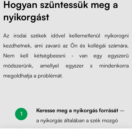
Hogyan szüntessük meg a
nyikorgást
Az irodai székek idővel kellemetlenül nyikorogni
kezdhetnek, ami zavaró az Ön és kollégái számára.
Nem kell kétségbeesni - van egy egyszerű
módszerünk, amellyel egyszer s mindenkorra
megoldhatja a problémát.
Keresse meg a nyikorgás forrását
–
a nyikorgás általában a szék mozgó
alkatrészeiből - a görgőkből, a dugattyúból vagy