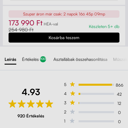
Szuper áron már csak:
2 napok 16ó 45p 07mp
173 990 Ft
HÉA-val
Készleten 5+ db
254 980 Ft
Leírás
Értékelés
Asztallábak összehasonlítása
Műszaki
920
5
866
4.93
4
42
3
12
2
0
920 Értékelés
1
0