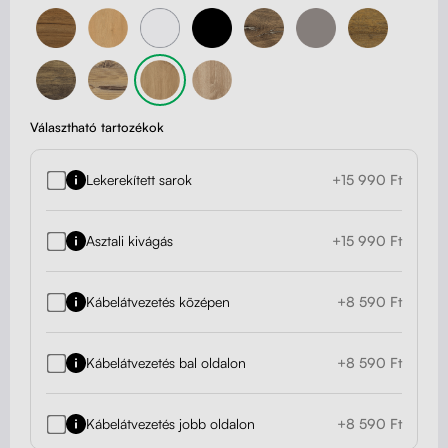
Választható tartozékok
Lekerekített sarok
+15 990 Ft
Asztali kivágás
+15 990 Ft
Kábelátvezetés középen
+8 590 Ft
Kábelátvezetés bal oldalon
+8 590 Ft
Kábelátvezetés jobb oldalon
+8 590 Ft