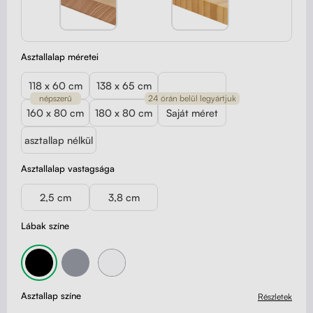
Asztallalap méretei
118 x 60 cm
138 x 65 cm
népszerű
24 órán belül legyártjuk
160 x 80 cm
180 x 80 cm
Saját méret
asztallap nélkül
Asztallalap vastagsága
2,5 cm
3,8 cm
Lábak színe
Asztallap színe
Részletek