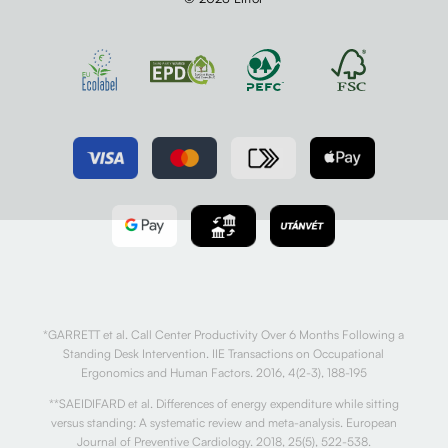
*GARRETT et al. Call Center Productivity Over 6 Months Following a
Standing Desk Intervention. IIE Transactions on Occupational
Ergonomics and Human Factors. 2016, 4(2-3), 188-195
**SAEIDIFARD et al. Differences of energy expenditure while sitting
versus standing: A systematic review and meta-analysis. European
Journal of Preventive Cardiology. 2018, 25(5), 522-538.