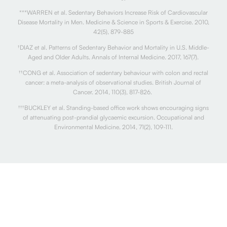
***WARREN et al. Sedentary Behaviors Increase Risk of Cardiovascular
Disease Mortality in Men. Medicine & Science in Sports & Exercise. 2010,
42(5), 879-885
†
DIAZ et al. Patterns of Sedentary Behavior and Mortality in U.S. Middle-
Aged and Older Adults. Annals of Internal Medicine. 2017, 167(7).
††
CONG et al. Association of sedentary behaviour with colon and rectal
cancer: a meta-analysis of observational studies. British Journal of
Cancer. 2014, 110(3), 817-826.
†††
BUCKLEY et al. Standing-based office work shows encouraging signs
of attenuating post-prandial glycaemic excursion. Occupational and
Environmental Medicine. 2014, 71(2), 109-111.