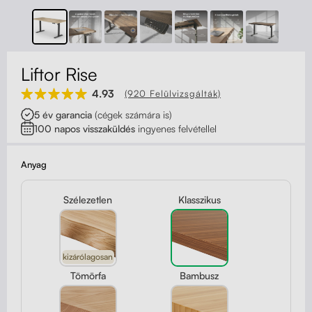
Kapcsolat
Kerekek
Kábelrendező
Liftor Rise
Zárható fiók
4.93
(920 Felülvizsgálták)
5 év garancia
(cégek számára is)
Fa monitor állványok
100 napos visszaküldés
ingyenes felvétellel
Akusztikus paravánok
Anyag
Deréktámaszok
Szélezetlen
Klasszikus
kizárólagosan
Tömörfa
Bambusz