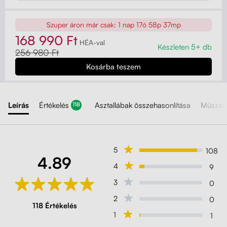
Szuper áron már csak:
1 nap 17ó 58p 35mp
168 990 Ft
HÉA-val
Készleten 5+ db
256 980 Ft
Leírás
Értékelés
Asztallábak összehasonlítása
Műszaki
118
5
108
4.89
4
9
3
0
2
0
118 Értékelés
1
1