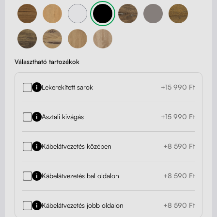
Választható tartozékok
Lekerekített sarok
+15 990 Ft
Asztali kivágás
+15 990 Ft
Kábelátvezetés középen
+8 590 Ft
Kábelátvezetés bal oldalon
+8 590 Ft
Kábelátvezetés jobb oldalon
+8 590 Ft