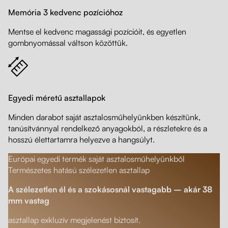
Memória 3 kedvenc pozícióhoz
Mentse el kedvenc magassági pozícióit, és egyetlen
gombnyomással váltson közöttük.
Egyedi méretű asztallapok
Minden darabot saját asztalosműhelyünkben készítünk,
tanúsítvánnyal rendelkező anyagokból, a részletekre és a
hosszú élettartamra helyezve a hangsúlyt.
Európai egyedi termék saját asztalosműhelyünkből
Természetes hatású szélezetlen asztallap
A szélezetlen él és a szokásosnál vastagabb – akár 38
mm vastag
asztallap exkluzív megjelenést biztosít.