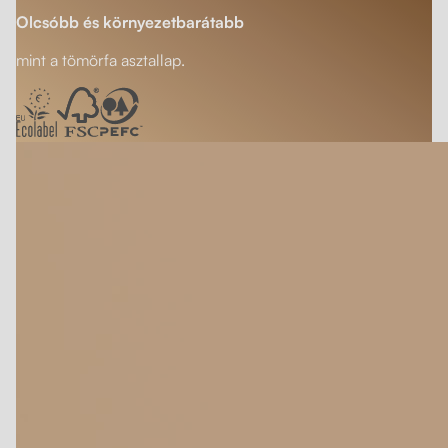
Olcsóbb és környezetbarátabb
mint a tömörfa asztallap.