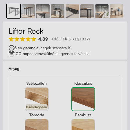
Kapcsolat
Kerekek
Kábelrendező
Liftor Rock
Zárható fiók
4.89
(118 Felülvizsgálták)
5 év garancia
(cégek számára is)
Fa monitor állványok
100 napos visszaküldés
ingyenes felvétellel
Akusztikus paravánok
Anyag
Deréktámaszok
Szélezetlen
Klasszikus
kizárólagosan
Tömörfa
Bambusz