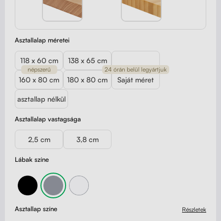
Asztallalap méretei
118 x 60 cm
138 x 65 cm
népszerű
24 órán belül legyártjuk
160 x 80 cm
180 x 80 cm
Saját méret
asztallap nélkül
Asztallalap vastagsága
2,5 cm
3,8 cm
Lábak színe
Asztallap színe
Részletek