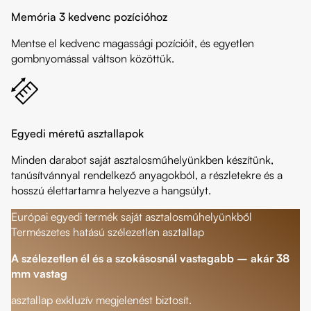
Memória 3 kedvenc pozícióhoz
Mentse el kedvenc magassági pozícióit, és egyetlen
gombnyomással váltson közöttük.
Egyedi méretű asztallapok
Minden darabot saját asztalosműhelyünkben készítünk,
tanúsítvánnyal rendelkező anyagokból, a részletekre és a
hosszú élettartamra helyezve a hangsúlyt.
Európai egyedi termék saját asztalosműhelyünkből
Természetes hatású szélezetlen asztallap
A szélezetlen él és a szokásosnál vastagabb – akár 38
mm vastag
asztallap exkluzív megjelenést biztosít.