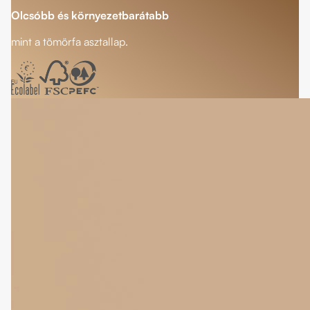
Olcsóbb és környezetbarátabb
mint a tömörfa asztallap.