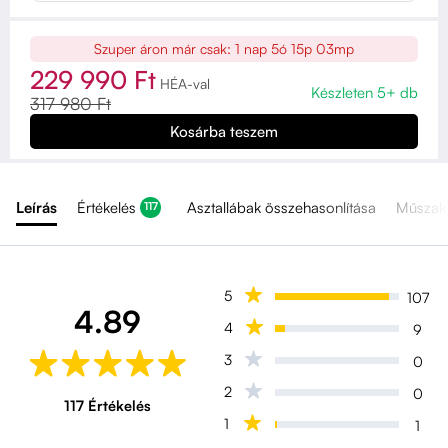
Szuper áron már csak:
1 nap 5ó 15p 01mp
229 990 Ft
HÉA-val
Készleten 5+ db
317 980 Ft
Leírás
Értékelés
Asztallábak összehasonlítása
Műszaki
117
5
107
4.89
4
9
3
0
2
0
117 Értékelés
1
1