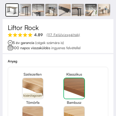
Kapcsolat
Kerekek
Kábelrendező
Liftor Rock
Zárható fiók
4.89
(117 Felülvizsgálták)
5 év garancia
(cégek számára is)
Fa monitor állványok
100 napos visszaküldés
ingyenes felvétellel
Akusztikus paravánok
Anyag
Deréktámaszok
Szélezetlen
Klasszikus
kizárólagosan
Tömörfa
Bambusz