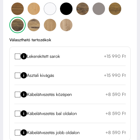
Választható tartozékok
Lekerekített sarok
+15 990 Ft
Asztali kivágás
+15 990 Ft
Kábelátvezetés középen
+8 590 Ft
Kábelátvezetés bal oldalon
+8 590 Ft
Kábelátvezetés jobb oldalon
+8 590 Ft