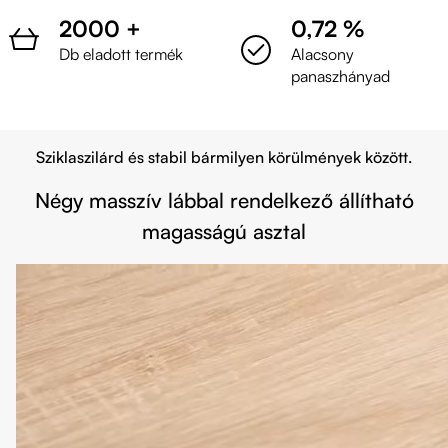
2000 +
0,72 %
Db eladott termék
Alacsony
panaszhányad
Sziklaszilárd és stabil bármilyen körülmények között.
Négy masszív lábbal rendelkező állítható
magasságú asztal