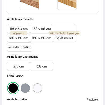
Asztallalap méretei
118 x 60 cm
138 x 65 cm
népszerű
24 órán belül legyártjuk
160 x 80 cm
180 x 80 cm
Saját méret
asztallap nélkül
Asztallalap vastagsága
2,5 cm
3,8 cm
Lábak színe
Asztallap színe
Részletek