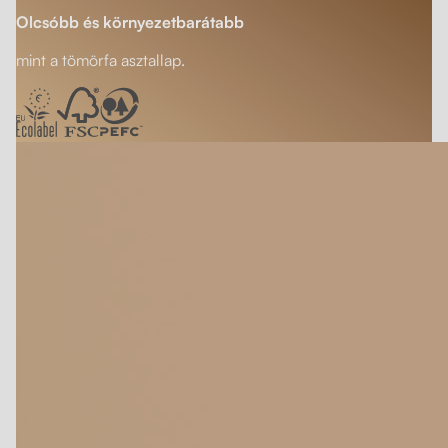
Olcsóbb és környezetbarátabb
mint a tömörfa asztallap.