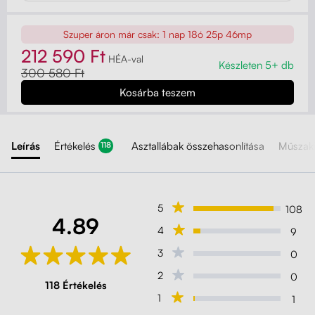
Szuper áron már csak:
1 nap 18ó 25p 44mp
212 590 Ft
HÉA-val
Készleten 5+ db
300 580 Ft
Leírás
Értékelés
Asztallábak összehasonlítása
Műszaki
118
5
108
4.89
4
9
3
0
2
0
118 Értékelés
1
1