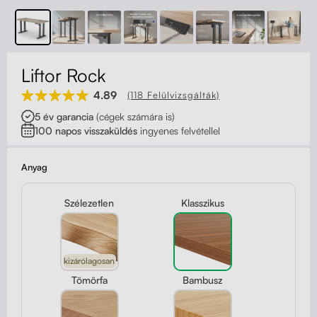
Kapcsolat
Kerekek
Kábelrendező
Liftor Rock
Zárható fiók
4.89
(118 Felülvizsgálták)
5 év garancia
(cégek számára is)
Fa monitor állványok
100 napos visszaküldés
ingyenes felvétellel
Akusztikus paravánok
Anyag
Deréktámaszok
Szélezetlen
Klasszikus
kizárólagosan
Tömörfa
Bambusz