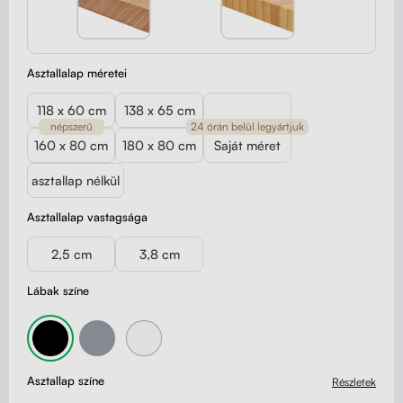
Asztallalap méretei
118 x 60 cm
138 x 65 cm
népszerű
24 órán belül legyártjuk
160 x 80 cm
180 x 80 cm
Saját méret
asztallap nélkül
Asztallalap vastagsága
2,5 cm
3,8 cm
Lábak színe
Asztallap színe
Részletek