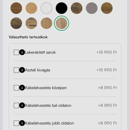
Választható tartozékok
Lekerekített sarok
+15 990 Ft
Asztali kivágás
+15 990 Ft
Kábelátvezetés középen
+8 590 Ft
Kábelátvezetés bal oldalon
+8 590 Ft
Kábelátvezetés jobb oldalon
+8 590 Ft