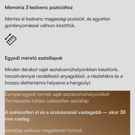
Memória 3 kedvenc pozícióhoz
Mentse el kedvenc magassági pozícióit, és egyetlen
gombnyomással váltson közöttük.
Egyedi méretű asztallapok
Minden darabot saját asztalosműhelyünkben készítünk,
tanúsítvánnyal rendelkező anyagokból, a részletekre és a
hosszú élettartamra helyezve a hangsúlyt.
Európai egyedi termék saját asztalosműhelyünkből
Természetes hatású szélezetlen asztallap
A szélezetlen él és a szokásosnál vastagabb – akár 38
mm vastag
asztallap exkluzív megjelenést biztosít.