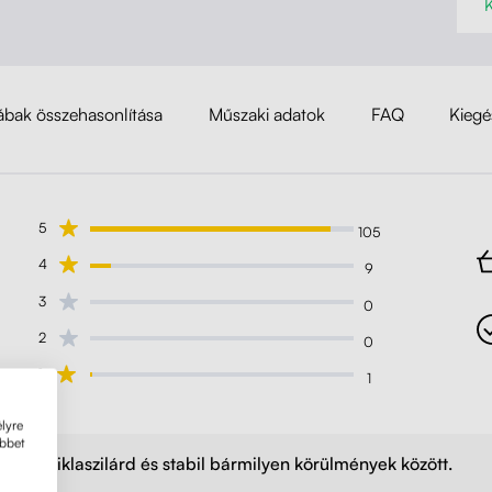
lábak összehasonlítása
Műszaki adatok
FAQ
Kiegé
5
105
4
9
3
0
2
0
1
1
lyre
öbbet
Sziklaszilárd és stabil bármilyen körülmények között.