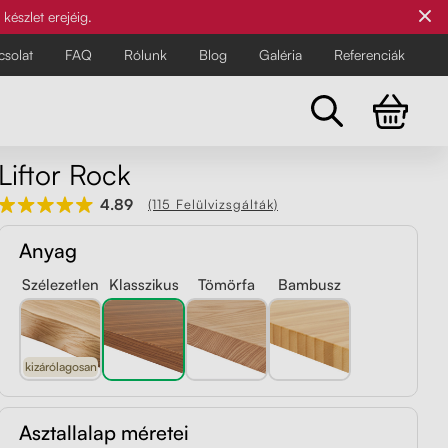
készlet erejéig.
csolat
FAQ
Rólunk
Blog
Galéria
Referenciák
Liftor Rock
Összes szék
4.89
(115 Felülvizsgálták)
A legigényesebbeknek
A legigényesebbeknek
Anyag
Fedezze fel a Liftor összes irodai és
egyensúlyozó székét az
Szélezetlen
Klasszikus
Tömörfa
Bambusz
egészségesebb és kényelmesebb
munkanap érdekében.
kizárólagosan
Asztallalap méretei