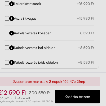
Lekerekített sarok
+15 990 Ft
Asztali kivágás
+15 990 Ft
Kábelátvezetés középen
+8 590 Ft
Kábelátvezetés bal oldalon
+8 590 Ft
Kábelátvezetés jobb oldalon
+8 590 Ft
Szuper áron már csak:
2 napok 16ó 47p 20mp
212 590 Ft
300 580 Ft
67 394 Ft ÁFA nélkül
egalacsonyabb ár az elmúlt 30 napban: 212 590 Ft