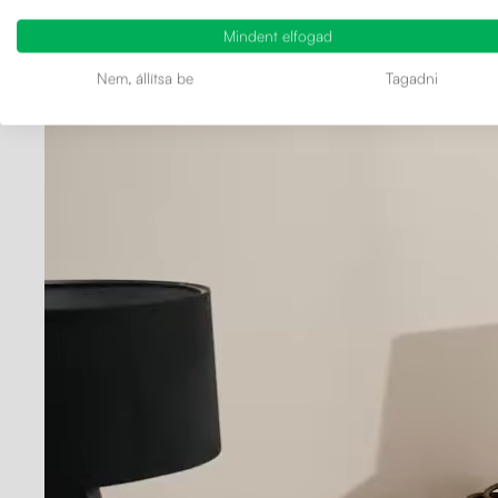
Négy masszí
Mindent elfogad
Nem, állítsa be
Tagadni