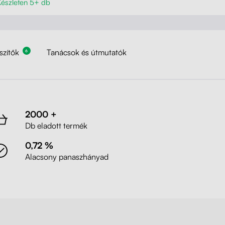
Készleten 5+ db
szítők
Tanácsok és útmutatók
6
2000 +
Db eladott termék
0,72 %
Alacsony panaszhányad