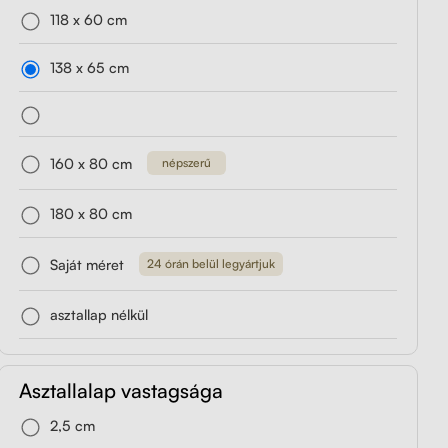
118 x 60 cm
1,
Liftor Storage, fiókos
Liftor Expert
kete
konténer fekete
138 x 65 cm
ól
164 990 forinttól
l
85 990 forinttól
160 x 80 cm
népszerű
Mutassa
180 x 80 cm
Saját méret
24 órán belül legyártjuk
asztallap nélkül
ül.
Asztallalap vastagsága
2,5 cm