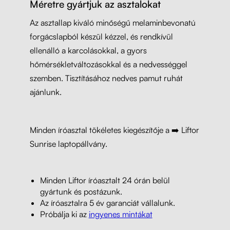
Méretre gyártjuk az asztalokat
Az asztallap kiváló minőségű melaminbevonatú
forgácslapból készül kézzel, és rendkívül
ellenálló a karcolásokkal, a gyors
hőmérsékletváltozásokkal és a nedvességgel
szemben. Tisztításához nedves pamut ruhát
ajánlunk.
Minden íróasztal tökéletes kiegészítője a ➡️ Liftor
Sunrise laptopállvány.
Minden Liftor íróasztalt 24 órán belül
gyártunk és postázunk.
Az íróasztalra 5 év garanciát vállalunk.
Próbálja ki az
ingyenes mintákat