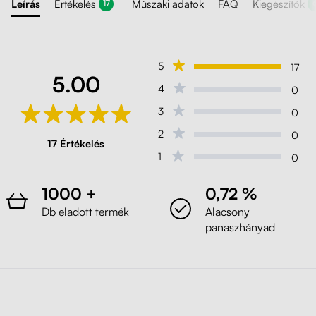
Leírás
Értékelés
Műszaki adatok
FAQ
Kiegészítők
17
5
17
5.00
4
0
3
0
2
0
17 Értékelés
1
0
1000 +
0,72 %
Db eladott termék
Alacsony
panaszhányad