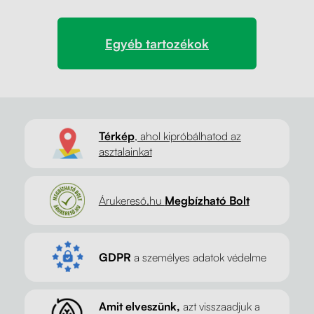
Egyéb tartozékok
Térkép
, ahol kipróbálhatod az
asztalainkat
Árukereső.hu
Megbízható Bolt
GDPR
a személyes adatok védelme
Amit elveszünk,
azt visszaadjuk a