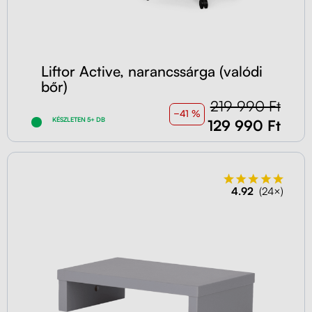
Liftor Active, narancssárga (valódi
bőr)
219 990 Ft
−41 %
KÉSZLETEN 5+ DB
129 990 Ft
4.92
(24×)