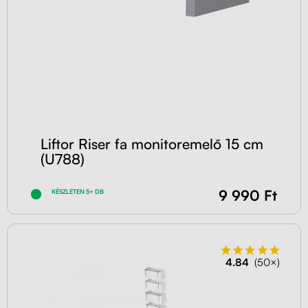
Liftor Riser fa monitoremelő 15 cm
(U788)
9 990 Ft
KÉSZLETEN 5+ DB
4.84
(50×)