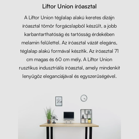
Liftor Union íróasztal
A Liftor Union téglalap alakú keretes dizájn
íróasztal tömör forgácslapból készült, a jobb
karbantarthatóság és tartósság érdekében
melamin felülettel. Az íróasztal vázát elegáns,
téglalap alakú formával készítik. Az íróasztal 71
cm magas és 60 cm mély. A Liftor Union
rusztikus indusztriális íróasztal, amely mindenkit
lenyűgöz eleganciájával és egyszerűségével.