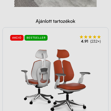
Ajánlott tartozékok
AKCIÓ
BESTSELLER
4.91
(232×)