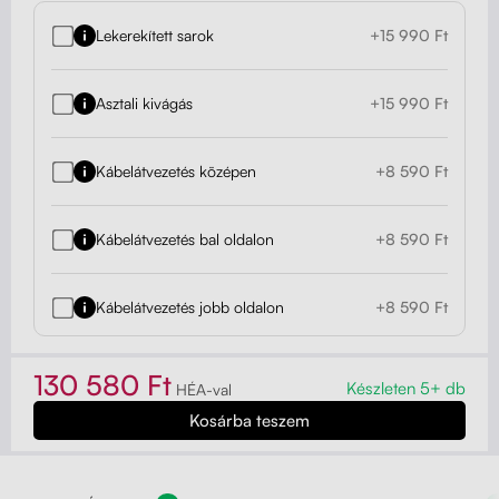
Lekerekített sarok
+15 990 Ft
Asztali kivágás
+15 990 Ft
Kábelátvezetés középen
+8 590 Ft
Kábelátvezetés bal oldalon
+8 590 Ft
Kábelátvezetés jobb oldalon
+8 590 Ft
130 580 Ft
Készleten 5+ db
HÉA-val