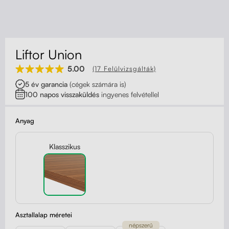
Kapcsolat
Kerekek
Kábelrendező
Liftor Union
Zárható fiók
5.00
(17 Felülvizsgálták)
5 év garancia
(cégek számára is)
Fa monitor állványok
100 napos visszaküldés
ingyenes felvétellel
Akusztikus paravánok
Anyag
Deréktámaszok
Klasszikus
Asztallalap méretei
népszerű