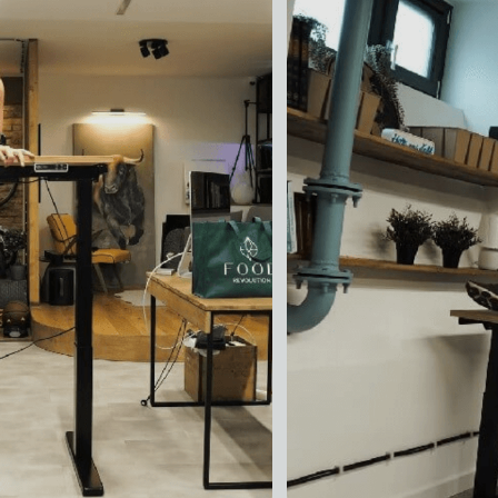
Liftor Arm SA0
Liftor Rise
monitortartó, fe
113 590 forintt
20 990 forinttó
rán belül.
Mutassa
100 nap
a visszaküldésre. Gyártás és indítás 24 órán bel