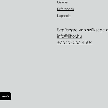
Galéria
Referenciák
Kapcsolat
Segítségre van szüksége 
info@liftor.hu
+36 20 663 4504