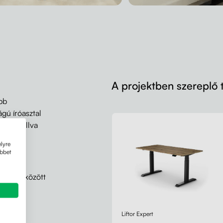
A projektben szereplő
bb
gú íróasztal
d újra állva
lyre
öbbet
gasság között
Liftor Expert