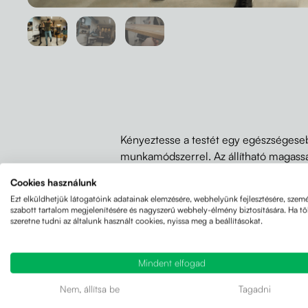
Kényeztesse a testét egy egészségese
munkamódszerrel. Az állítható magassá
lehetővé teszi, hogy egy ideig ülve, maj
Cookies használunk
dolgozzon, így produktívabbá válik.
Ezt elküldhetjük látogatóink adatainak elemzésére, webhelyünk fejlesztésére, szemé
szabott tartalom megjelenítésére és nagyszerű webhely-élmény biztosítására. Ha t
szeretne tudni az általunk használt cookies, nyissa meg a beállításokat.
Liftor Expet
asztal 58 cm és 123 cm ma
állítható.
Mindent elfogad
Nem, állítsa be
Tagadni