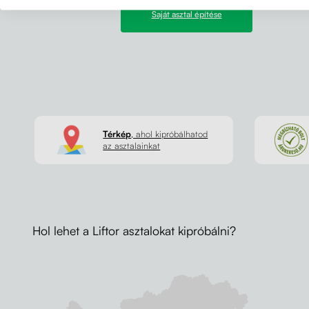
Saját asztal építése
Térkép
, ahol kipróbálhatod
az asztalainkat
Hol lehet a Liftor asztalokat kipróbálni?