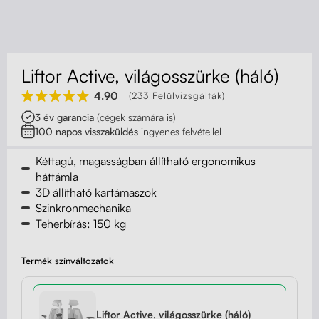
Kapcsolat
Kerekek
Kábelrendező
Liftor Active, világosszürke (háló)
Zárható fiók
4.90
(233 Felülvizsgálták)
3 év garancia
(cégek számára is)
Fa monitor állványok
100 napos visszaküldés
ingyenes felvétellel
Akusztikus paravánok
Kéttagú, magasságban állítható ergonomikus
háttámla
3D állítható kartámaszok
Deréktámaszok
Szinkronmechanika
Teherbírás: 150 kg
Termék színváltozatok
Liftor Active, világosszürke (háló)