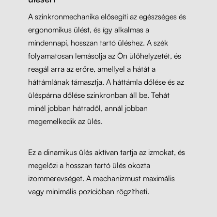
A szinkronmechanika elősegíti az egészséges és
ergonomikus ülést, és így alkalmas a
mindennapi, hosszan tartó üléshez. A szék
folyamatosan lemásolja az Ön ülőhelyzetét, és
reagál arra az erőre, amellyel a hátát a
háttámlának támasztja. A háttámla dőlése és az
üléspárna dőlése szinkronban áll be. Tehát
minél jobban hátradől, annál jobban
megemelkedik az ülés.
Ez a dinamikus ülés aktívan tartja az izmokat, és
megelőzi a hosszan tartó ülés okozta
izommerevséget. A mechanizmust maximális
vagy minimális pozícióban rögzítheti.