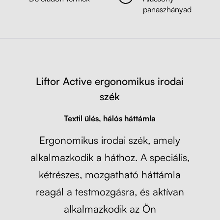
panaszhányad
Liftor Active, szürke (textil + háló)
Szürke
Liftor Active ergonomikus irodai
szék
Textil ülés, hálós háttámla
Ergonomikus irodai szék, amely
alkalmazkodik a háthoz. A speciális,
kétrészes, mozgatható háttámla
reagál a testmozgásra, és aktívan
alkalmazkodik az Ön