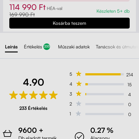
114 990 Ft
HÉA-val
Készleten 5+ db
169 990 Ft
Liftor Active, narancssárga (valódi bőr)
Narancssárga
Leírás
Értékelés
Műszaki adatok
Tanácsok és útmutat
233
Liftor Active, rózsaszín (háló)
Rózsaszín
5
214
4.90
4
15
Liftor Active, zöld (háló)
3
4
Zöld
2
0
233 Értékelés
1
0
Liftor Active, fekete (háló)
9600 +
0.27 %
Fekete
Db eladott termék
Alacsony