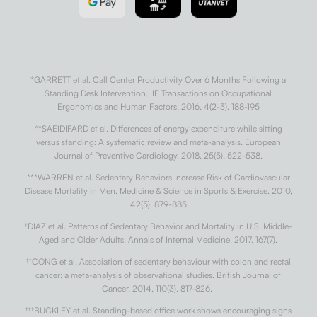
*GARRETT et al. Call Center Productivity Over 6 Months Following a
Standing Desk Intervention. IIE Transactions on Occupational
Ergonomics and Human Factors. 2016, 4(2-3), 188-195
**SAEIDIFARD et al. Differences of energy expenditure while sitting
versus standing: A systematic review and meta-analysis. European
Journal of Preventive Cardiology. 2018, 25(5), 522-538.
***WARREN et al. Sedentary Behaviors Increase Risk of Cardiovascular
Disease Mortality in Men. Medicine & Science in Sports & Exercise. 2010,
42(5), 879-885
†
DIAZ et al. Patterns of Sedentary Behavior and Mortality in U.S. Middle-
Aged and Older Adults. Annals of Internal Medicine. 2017, 167(7).
††
CONG et al. Association of sedentary behaviour with colon and rectal
cancer: a meta-analysis of observational studies. British Journal of
Cancer. 2014, 110(3), 817-826.
†††
BUCKLEY et al. Standing-based office work shows encouraging signs