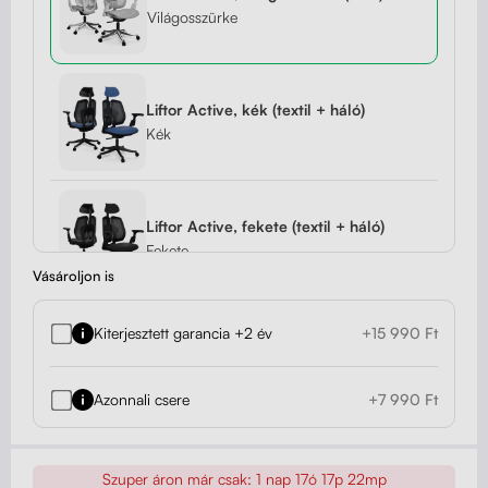
Világosszürke
Liftor Active, kék (textil + háló)
Kék
Liftor Active, fekete (textil + háló)
Fekete
Vásároljon is
Kiterjesztett garancia +2 év
+15 990 Ft
Liftor Active, piros (textil + háló)
Piros
Azonnali csere
+7 990 Ft
Liftor Active, fekete (valódi bőr)
Szuper áron már csak:
1 nap 17ó 17p 21mp
Fekete