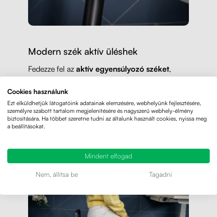
Modern szék aktív üléshek
Fedezze fel az
aktív egyensúlyozó széket
,
amely segít aktiválni a test közepét és
Cookies használunk
kiegyenesíteni a hátát. A hagyományos irodai
Ezt elküldhetjük látogatóink adatainak elemzésére, webhelyünk fejlesztésére,
székekkel ellentétben támogatja a helyes
személyre szabott tartalom megjelenítésére és nagyszerű webhely-élmény
biztosítására. Ha többet szeretne tudni az általunk használt cookies, nyissa meg
testtartást és ellazítja az ágyéki gerincet. Az aktív
a beállításokat.
üléshez használható egyensúlyozó szék
alkalmas otthoni tanuláshoz és irodába. Bár
Mindent elfogad
minimalista kialakításával nem látszik rajta,
teherbírása 120 kg-ig
van.
Nem, állítsa be
Tagadni