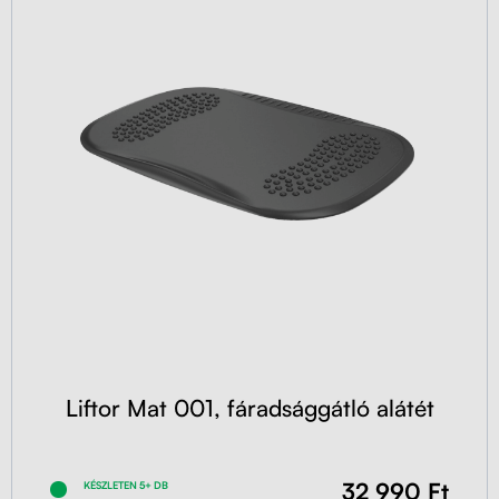
Liftor Mat 001, fáradsággátló alátét
32 990 Ft
KÉSZLETEN 5+ DB