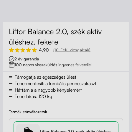
Kapcsolat
Kerekek
Kábelrendező
Liftor Balance 2.0, szék aktív
Zárható fiók
üléshez, fekete
4.90
(10 Felülvizsgálták)
Fa monitor állványok
2 év garancia
100 napos visszaküldés
ingyenes felvétellel
Akusztikus paravánok
Támogatja az egészséges ülést
Deréktámaszok
Tehermentesíti a lumbális gerincszakaszt
Háttámla a nagyobb kényelemért
Teherbírás: 120 kg
Termék színváltozatok
Liftor Balance 2.0, szék aktív üléshez,