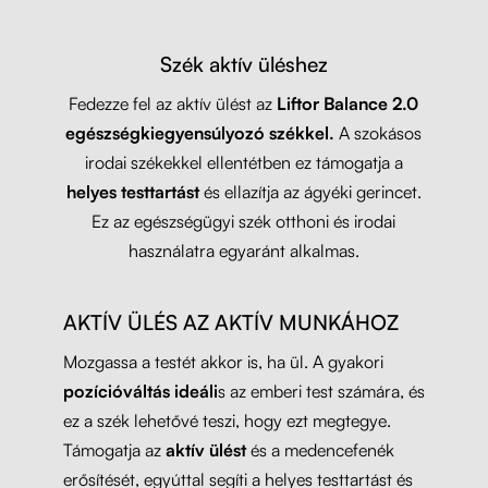
Szék aktív üléshez
Fedezze fel az aktív ülést az
Liftor Balance 2.0
egészségkiegyensúlyozó székkel.
A szokásos
irodai székekkel ellentétben ez támogatja a
helyes testtartást
és ellazítja az ágyéki gerincet.
Ez az egészségügyi szék otthoni és irodai
használatra egyaránt alkalmas.
AKTÍV ÜLÉS AZ AKTÍV MUNKÁHOZ
Mozgassa a testét akkor is, ha ül. A gyakori
pozícióváltás ideáli
s az emberi test számára, és
ez a szék lehetővé teszi, hogy ezt megtegye.
Támogatja az
aktív ülést
és a medencefenék
erősítését, egyúttal segíti a helyes testtartást és