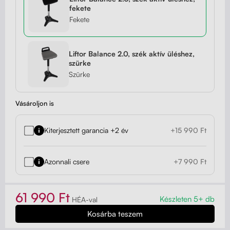
fekete
Fekete
Liftor Balance 2.0, szék aktív üléshez,
szürke
Szürke
Vásároljon is
Kiterjesztett garancia +2 év
+15 990 Ft
Azonnali csere
+7 990 Ft
61 990 Ft
Készleten 5+ db
HÉA-val