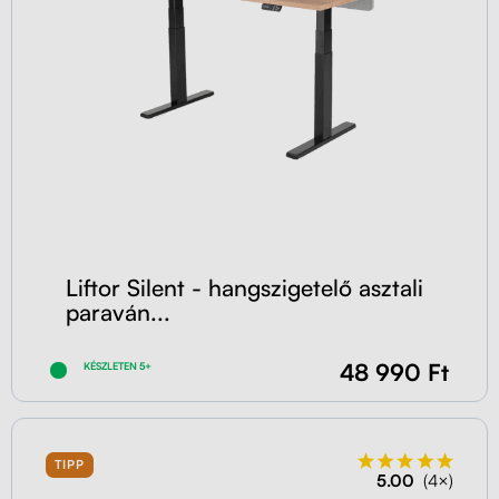
Liftor Silent - hangszigetelő asztali
paraván...
48 990 Ft
KÉSZLETEN 5+
TIPP
5.00
(4×)