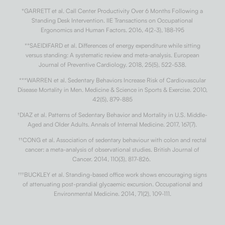
*GARRETT et al. Call Center Productivity Over 6 Months Following a
Standing Desk Intervention. IIE Transactions on Occupational
Ergonomics and Human Factors. 2016, 4(2-3), 188-195
**SAEIDIFARD et al. Differences of energy expenditure while sitting
versus standing: A systematic review and meta-analysis. European
Journal of Preventive Cardiology. 2018, 25(5), 522-538.
***WARREN et al. Sedentary Behaviors Increase Risk of Cardiovascular
Disease Mortality in Men. Medicine & Science in Sports & Exercise. 2010,
42(5), 879-885
†
DIAZ et al. Patterns of Sedentary Behavior and Mortality in U.S. Middle-
Aged and Older Adults. Annals of Internal Medicine. 2017, 167(7).
††
CONG et al. Association of sedentary behaviour with colon and rectal
cancer: a meta-analysis of observational studies. British Journal of
Cancer. 2014, 110(3), 817-826.
†††
BUCKLEY et al. Standing-based office work shows encouraging signs
of attenuating post-prandial glycaemic excursion. Occupational and
Environmental Medicine. 2014, 71(2), 109-111.