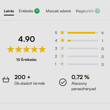
Leírás
Értékelés
Műszaki adatok
Kiegészítők
T
10
2
5
9
4.90
4
1
3
0
2
0
10 Értékelés
1
0
200 +
0,72 %
Db eladott termék
Alacsony
panaszhányad