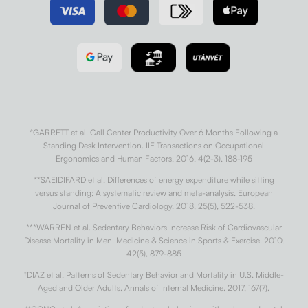
*GARRETT et al. Call Center Productivity Over 6 Months Following a
Standing Desk Intervention. IIE Transactions on Occupational
Ergonomics and Human Factors. 2016, 4(2-3), 188-195
**SAEIDIFARD et al. Differences of energy expenditure while sitting
versus standing: A systematic review and meta-analysis. European
Journal of Preventive Cardiology. 2018, 25(5), 522-538.
***WARREN et al. Sedentary Behaviors Increase Risk of Cardiovascular
Disease Mortality in Men. Medicine & Science in Sports & Exercise. 2010,
42(5), 879-885
†
DIAZ et al. Patterns of Sedentary Behavior and Mortality in U.S. Middle-
Aged and Older Adults. Annals of Internal Medicine. 2017, 167(7).