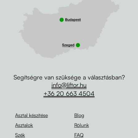
Segítségre van szüksége a választásban?
info@liftor.hu
+36 20 663 4504
Asztal készítése
Blog
Asztalok
Rólunk
Szék
FAQ