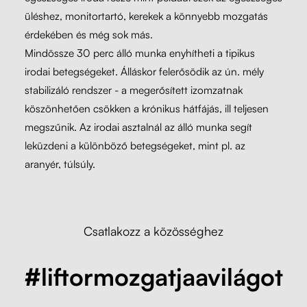
üléshez, monitortartó, kerekek a könnyebb mozgatás
érdekében és még sok más.
Mindössze 30 perc álló munka enyhítheti a tipikus
irodai betegségeket. Álláskor felerősödik az ún. mély
stabilizáló rendszer - a megerősített izomzatnak
köszönhetően csökken a krónikus hátfájás, ill teljesen
megszűnik. Az irodai asztalnál az álló munka segít
leküzdeni a különböző betegségeket, mint pl. az
aranyér, túlsúly.
Csatlakozz a közösséghez
#liftormozgatjaavilágot