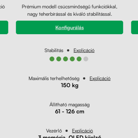
ció
Prémium modell csúcsminőségű funkciókkal,
nagy teherbírással és kiváló stabilitással.
Konfigurálás
Stabilitás
Explicáció
●●●●●●
Maximális terhelhetőség
Explicáció
150 kg
Állítható magasság
61 - 126 cm
Vezérlő
Explicáció
3 memória, OLED kijelző