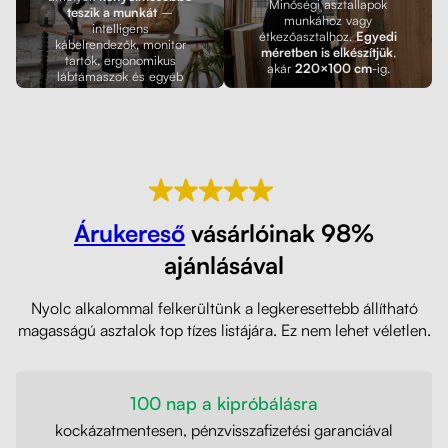
Minőségi asztallapok
teszik a munkát
–
munkához vagy
intelligens
étkezőasztalhoz.
Egyedi
kábelrendezők, monitor
méretben is elkészítjük
,
tartók, ergonomikus
akár
220×100 cm
-ig.
lábtámaszok és egyéb
kiegészítők.
Árukereső
vásárlóinak 98%
ajánlásával
Nyolc alkalommal felkerültünk a legkeresettebb állítható
magasságú asztalok top tízes listájára. Ez nem lehet véletlen.
100 nap a kipróbálásra
kockázatmentesen, pénzvisszafizetési garanciával