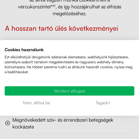
vércukorszintet†††, és így hozzájárulhat az elhízás
megelőzéséhez.
A hosszan tartó ülés következményei
Hátfájdalom
Cookies használunk
Ezt elküldhetjük látogatóink adatainak elemzésére, webhelyünk fejlesztésére,
Súlygyarapodás
személyre szabott tartalom megjelenítésére és nagyszerű webhely-élmény
biztosítására. Ha többet szeretne tudni az általunk használt cookies, nyissa meg
a beállításokat.
Magas vérnyomás
Emésztési problémák
Mindent elfogad
Nem, állítsa be
Tagadni
Megerősödött vastagbélrák kockázat
Megnövekedett szív- és érrendszeri betegségek
kockázata