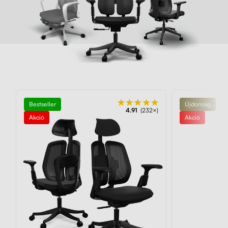
Bestseller
Újdonság
4.91
(232×)
Akció
Akció