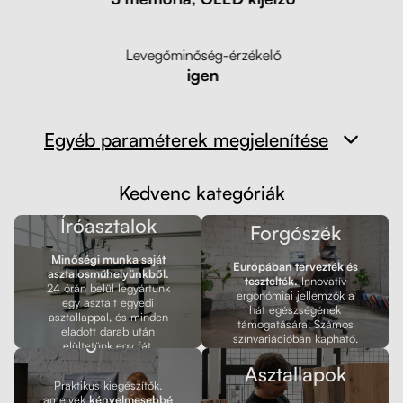
Levegőminőség-érzékelő
igen
Egyéb paraméterek megjelenítése
Kedvenc kategóriák
Íróasztalok
Forgószék
Minőségi munka saját
Európában tervezték és
asztalosműhelyünkből.
tesztelték.
Innovatív
24 órán belül legyártunk
ergonómiai jellemzők a
egy asztalt egyedi
hát egészségének
asztallappal, és minden
támogatására. Számos
eladott darab után
Kiegészítők
színvariációban kapható.
elültetünk egy fát.
Asztallapok
Praktikus kiegészítők,
amelyek
kényelmesebbé