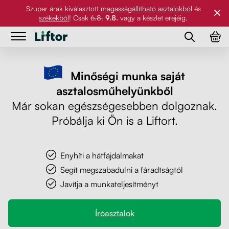
Szuper árak kiválasztott
magasságállítható asztalokból
és
székekből
! Csak
6.8.
9.8.
vagy a készlet erejéig.
Asztalok
Asztalok
Minőségi munka saját
Szék
Íróasztalok
asztalosműhelyünkből
Szék
Már sokan egészségesebben dolgoznak.
Asztallapok
Asztallábak
Próbálja ki Ön is a Liftort.
Kiegészítők
Munkaasztalok
Asztallapok
Enyhíti a hátfájdalmakat
Referenciák
Íróasztalok és étkezőasztalok
Forgószék
Segít megszabadulni a fáradtságtól
Kiegészítők
Javítja a munkateljesítményt
Galéria
PC tartó
Íróasztalok
Rólunk
Monitortartó