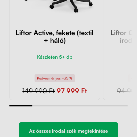
Liftor Active, fekete (textil
Liftor O
+ háló)
iroda
Készleten 5+ db
K
Kedvezményes −35 %
Ked
149 990 Ft
97 999 Ft
94 990
Az összes irodai szék megtekintése