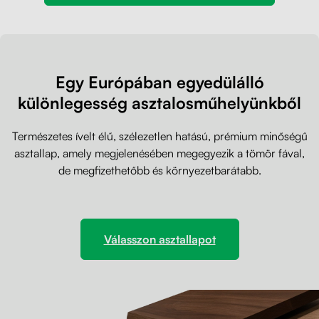
Egy Európában egyedülálló
különlegesség asztalosműhelyünkből
Természetes ívelt élű, szélezetlen hatású, prémium minőségű
asztallap, amely megjelenésében megegyezik a tömör fával,
de megfizethetőbb és környezetbarátabb.
Válasszon asztallapot