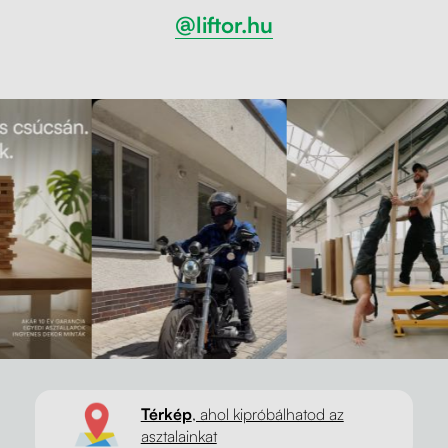
@liftor.hu
Térkép
, ahol kipróbálhatod az
asztalainkat