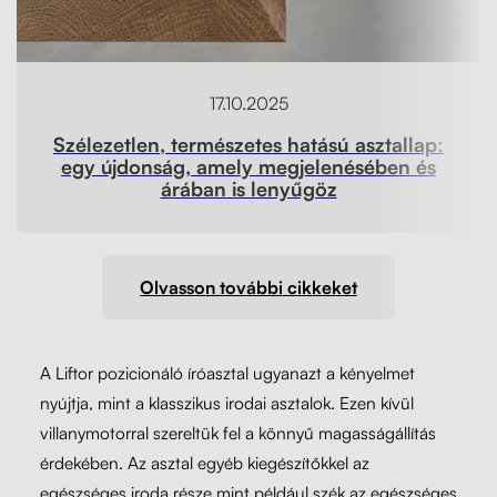
17.10.2025
Szélezetlen, természetes hatású asztallap:
egy újdonság, amely megjelenésében és
árában is lenyűgöz
Olvasson további cikkeket
A Liftor pozicionáló íróasztal ugyanazt a kényelmet
nyújtja, mint a klasszikus irodai asztalok. Ezen kívül
villanymotorral szereltük fel a könnyű magasságállítás
érdekében. Az asztal egyéb kiegészítőkkel az
egészséges iroda része mint például szék az egészséges