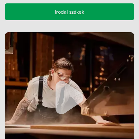
Kapcsolat
Kerekek
Irodai székek
Kábelrendező
Zárható fiók
Fa monitor állványok
Akusztikus paravánok
Deréktámaszok