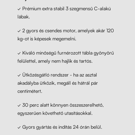
✓ Prémium extra stabil 3 szegmensű C-alakú
lábak.
✓ 2 gyors és csendes motor, amelyek akár 120
kg-ot is képesek megemelni.
✓ Kiváló minőségű furnérozott tábla gyönyörű
felülettel, amely nem hajlik és tartós.
✓ Ütközésgátló rendszer - ha az asztal
akadályba ütközik, megáll és hátrál pár
centimétert.
✓ 30 perc alatt könnyen összeszerelhető,
egyszerűen követhető utasításokkal.
✓ Gyors gyártás és indítás 24 órán belül.