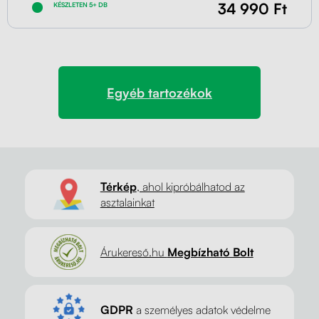
34 990 Ft
KÉSZLETEN 5+ DB
Egyéb tartozékok
Térkép
, ahol kipróbálhatod az
asztalainkat
Árukereső.hu
Megbízható Bolt
GDPR
a személyes adatok védelme