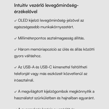
Intuitív vezérlő levegőminőség-
érzékelővel
✓
OLED kijelző levegőminőség-jelzővel az
egészségesebb munkakörnyezetért.
✓
Milliméterpontos asztalmagasság állítás.
✓
Három memóriapozíció az ülés és állás közötti
gyors váltáshoz.
✓
Az USB-A és USB-C kimenettel feltöltheti
telefonját vagy más eszközeit közvetlenül az
íróasztalnál.
✓
A megvilágított kijelzőgombok megkönnyítik a
használatot szürkületben és hajnalban egyaránt.