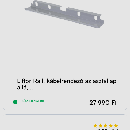
Liftor Rail, kábelrendező az asztallap
allá,...
27 990 Ft
KÉSZLETEN 5+ DB