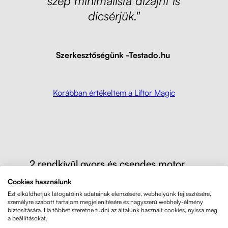
szép minimalista dizájnt is
dicsérjük."
Szerkesztőségünk
-Testado.hu
Korábban értékeltem a Liftor Magic
2 rendkívül gyors és csendes motor
Cookies használunk
A motorok elég halkak ahhoz, hogy regisztrálni
Ezt elküldhetjük látogatóink adatainak elemzésére, webhelyünk fejlesztésére,
lehessen őket, de nem zavaróak. Valószínűleg
személyre szabott tartalom megjelenítésére és nagyszerű webhely-élmény
nem tennénk az asztalt egy hangstúdióba, ahol
biztosítására. Ha többet szeretne tudni az általunk használt cookies, nyissa meg
a beállításokat.
a piros lámpa világít. A billentyűzeten való