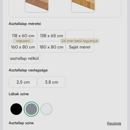
Asztallalap méretei
118 x 60 cm
138 x 65 cm
népszerű
24 órán belül legyártjuk
160 x 80 cm
180 x 80 cm
Saját méret
asztallap nélkül
Asztallalap vastagsága
2,5 cm
3,8 cm
Lábak színe
Asztallap színe
Részletek