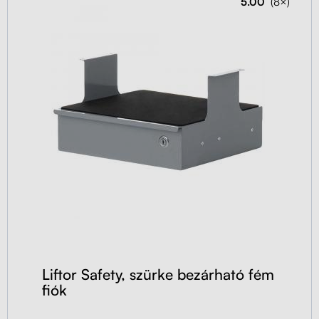
5.00
(8×)
Liftor Safety, szürke bezárható fém
fiók