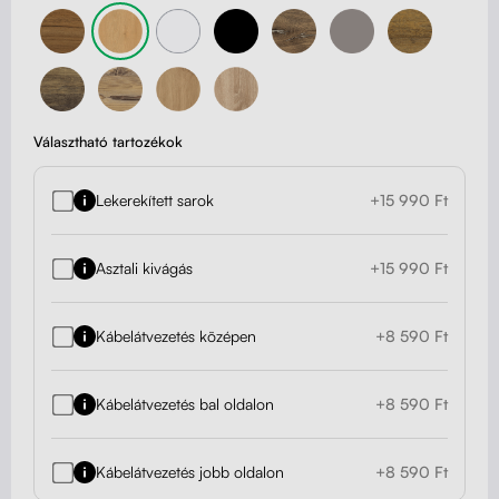
Választható tartozékok
Lekerekített sarok
+15 990 Ft
Asztali kivágás
+15 990 Ft
Kábelátvezetés középen
+8 590 Ft
Kábelátvezetés bal oldalon
+8 590 Ft
Kábelátvezetés jobb oldalon
+8 590 Ft