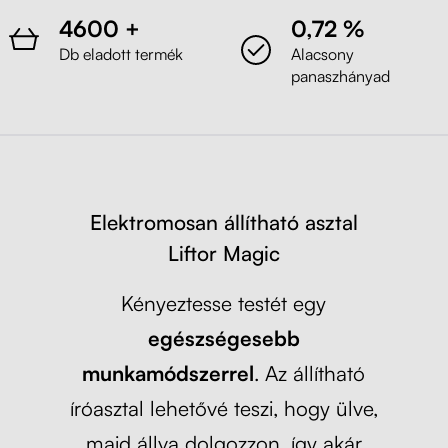
4600 +
0,72 %
Db eladott termék
Alacsony
panaszhányad
Elektromosan állítható asztal
Liftor
Magic
Kényeztesse testét egy
egészségesebb
munkamódszerrel
. Az állítható
íróasztal lehetővé teszi, hogy ülve,
majd állva dolgozzon, így akár