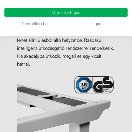
gépelés azonban valószínűleg nagyobb zajt fog
Mindent elfogad
csapni, mint az asztal mozog.
Nem, állítsa be
Tagadni
A pozícióváltás gyors, 8 másodperc alatt át
lehet állni ülésből álló helyzetbe. Ráadásul
intelligens ütközésgátló rendszerrel rendelkezik.
Ha akadályba ütközik, megáll és egy kicsit
hátrál.