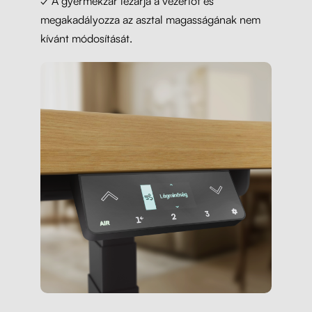
✓
A gyermekzár lezárja a vezérlőt és
megakadályozza az asztal magasságának nem
kívánt módosítását.