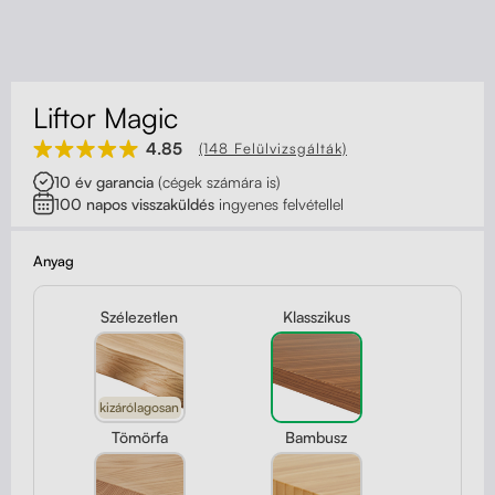
Kapcsolat
Kerekek
Kábelrendező
Liftor Magic
Zárható fiók
4.85
(148 Felülvizsgálták)
10 év garancia
(cégek számára is)
Fa monitor állványok
100 napos visszaküldés
ingyenes felvétellel
Akusztikus paravánok
Anyag
Deréktámaszok
Szélezetlen
Klasszikus
kizárólagosan
Tömörfa
Bambusz