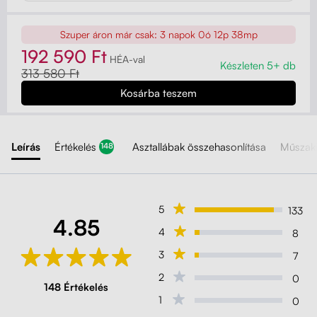
Szuper áron már csak:
3 napok 0ó 12p 37mp
192 590 Ft
HÉA-val
Készleten 5+ db
313 580 Ft
Leírás
Értékelés
Asztallábak összehasonlítása
Műszaki
148
5
133
4.85
4
8
3
7
2
0
148 Értékelés
1
0