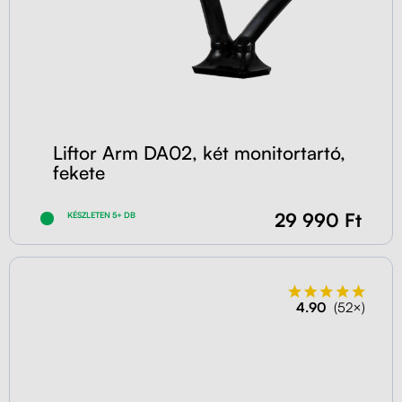
Liftor Arm DA02, két monitortartó,
fekete
29 990 Ft
KÉSZLETEN 5+ DB
4.90
(52×)