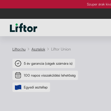
Szuper árak kiv
Asztalok
Szék
Íróasztalok
Kategória
Kategória
Liftor Union
Liftor.hu
Asztalok
Asztallapok
Asztallábak
Liftor Active
Íróasztalok
Forgószék
Kiegészítők
Munkaasztalok
Zárható fiók
Ergonomikus szék speciális
5 év garancia (cégek számára is)
háttámlával, amely minden irányban
Asztallábak
PC tartó
Fa monitor állványok
Referenciák
Íróasztalok és étkezőasztalok
Forgószék
100 napos visszaküldési lehetőség
mozog és támogatja a helyes
Munkaasztalok
Monitortartó
testtartást.
Akusztikus paravánok
Egyedi asztallap
Galéria
PC tartó
Íróasztalok és étkezőasztalok
Kerekek
Deréktámaszok
Rólunk
Monitortartó
Kábelrendező