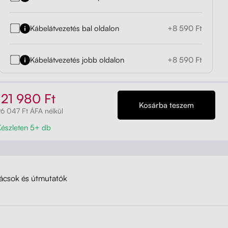
Kábelátvezetés bal oldalon
+8 590 Ft
Kábelátvezetés jobb oldalon
+8 590 Ft
121 980 Ft
6 047 Ft ÁFA nélkül
Készleten 5+ db
ácsok és útmutatók