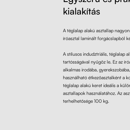
kialakítás
A téglalap alakú asztallap nagyon
íróasztal laminált forgácslapból k
A stílusos indudztriális, téglalap 
tartósságával nyűgöz le. Ez az író
alkalmas irodába, gyerekszobába
használható étkezőasztalként a 
téglalap alakú keret ideális a kü
asztallapok használatához. Az asz
terhelhetősége 100 kg.