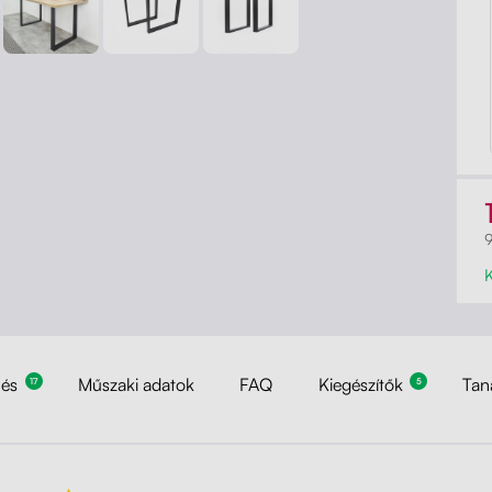
9
lés
Műszaki adatok
FAQ
Kiegészítők
Tan
17
5