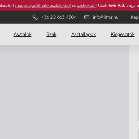
álasztott
magasságállítható asztalokból
és
székekből
! Csak
6.8.
9.8.
vagy a 
+36 20 663 4504
info@liftor.hu
Kap
Asztalok
Szék
Asztallapok
Kiegészítők
Liftor Orca
Legnépszerűbb
Legnépszerűbb
Kiváló minőségű ergonomikus szék,
amely támogatja a hát
kulcsfontosságú területeit, állítható
háttámlával és lábtartóval.