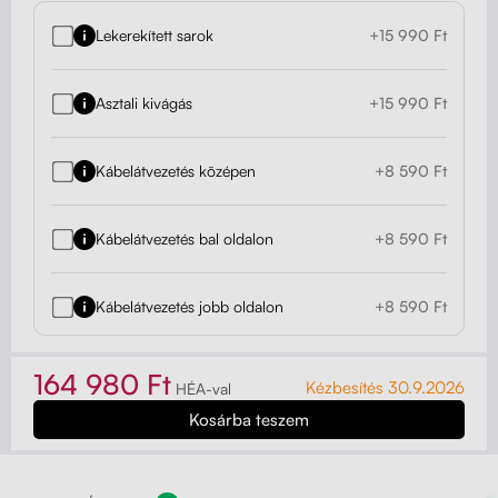
Lekerekített sarok
+15 990 Ft
Asztali kivágás
+15 990 Ft
Kábelátvezetés középen
+8 590 Ft
Kábelátvezetés bal oldalon
+8 590 Ft
Kábelátvezetés jobb oldalon
+8 590 Ft
164 980 Ft
Kézbesítés 30.9.2026
HÉA-val