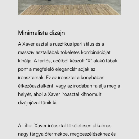
Minimalista dizájn
A Xaver asztal a rusztikus ipari stílus és a
masszív asztallábak tökéletes kombinációját
kínálja. A tartós, acélból készült "X" alakú lábak
pont a megfelelő eleganciát adják az
íróasztalnak. Ez az íróasztal a konyhában
étkezőasztalként, vagy az irodában találja meg a
helyét, ahol a Xaver íróasztal kifinomult
dizájnjával tűnik ki.
A Liftor Xaver íróasztal tökéletesen alkalmas
nagy tárgyalótermekbe, megbeszélésekhez és