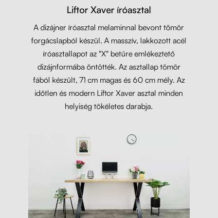
Liftor Xaver íróasztal
A dizájner íróasztal melaminnal bevont tömör
forgácslapból készül. A masszív, lakkozott acél
íróasztallapot az "X" betűre emlékeztető
dizájnformába öntötték. Az asztallap tömör
fából készült, 71 cm magas és 60 cm mély. Az
időtlen és modern Liftor Xaver asztal minden
helyiség tökéletes darabja.