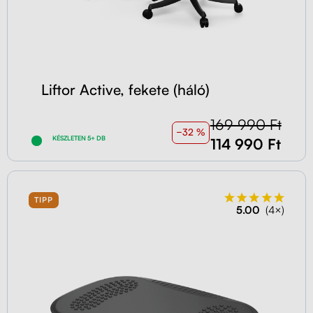
Liftor Active, fekete (háló)
169 990 Ft
−32 %
KÉSZLETEN 5+ DB
114 990 Ft
TIPP
5.00
(4×)