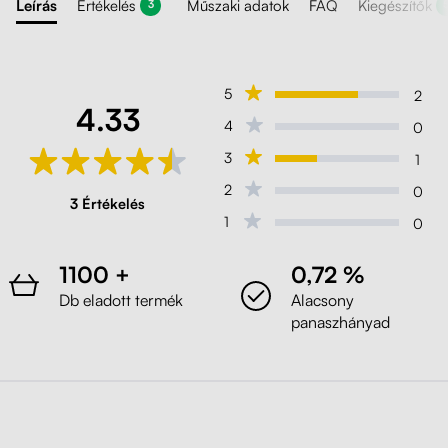
Leírás
Értékelés
Műszaki adatok
FAQ
Kiegészítők
3
5
2
4.33
4
0
3
1
2
0
3 Értékelés
1
0
1100 +
0,72 %
Db eladott termék
Alacsony
panaszhányad