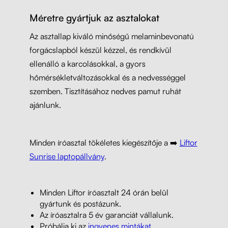
Méretre gyártjuk az asztalokat
Az asztallap kiváló minőségű melaminbevonatú
forgácslapból készül kézzel, és rendkívül
ellenálló a karcolásokkal, a gyors
hőmérsékletváltozásokkal és a nedvességgel
szemben. Tisztításához nedves pamut ruhát
ajánlunk.
Minden íróasztal tökéletes kiegészítője a ➡️
Liftor
Sunrise laptopállvány
.
Minden Liftor íróasztalt 24 órán belül
gyártunk és postázunk.
Az íróasztalra 5 év garanciát vállalunk.
Próbálja ki az
ingyenes mintákat