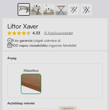
Kapcsolat
Kerekek
Kábelrendező
Liftor Xaver
Zárható fiók
4.33
(3 Felülvizsgálták)
5 év garancia
(cégek számára is)
Fa monitor állványok
100 napos visszaküldés
ingyenes felvétellel
Akusztikus paravánok
Anyag
Deréktámaszok
Klasszikus
Asztallalap méretei
népszerű