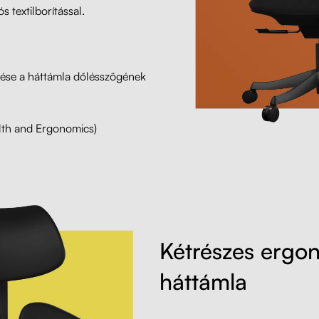
 textilborítással.
lése a háttámla dőlésszögének
alth and Ergonomics)
Kétrészes ergo
háttámla