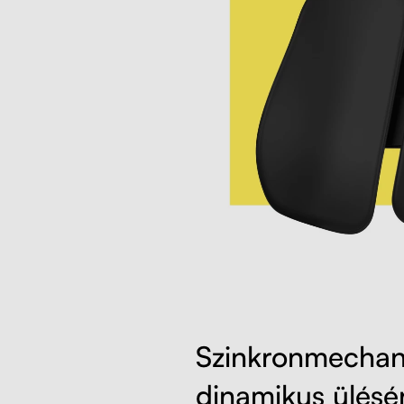
Szinkronmechan
dinamikus ülésé