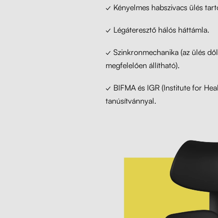
✓ Kényelmes habszivacs ülés tartós
✓ Légáteresztő hálós háttámla.
✓ Szinkronmechanika (az ülés dő
megfelelően állítható).
✓ BIFMA és IGR (Institute for He
tanúsítvánnyal.