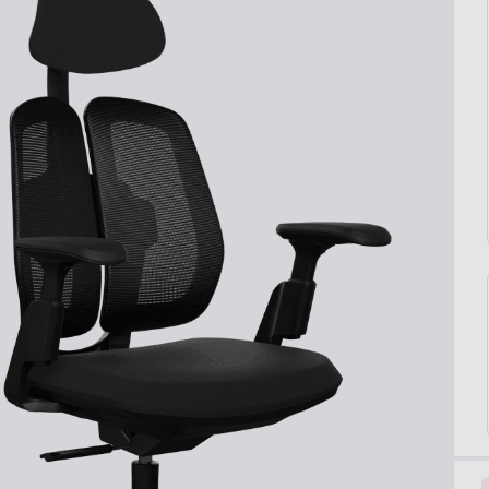
Liftor Arm SA0
Liftor Rise
monitortartó, fe
113 590 forintt
20 990 forinttó
rán belül.
Mutassa
100 nap
a visszaküldésre. Gyártás és indítás 24 órán bel