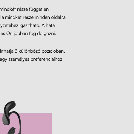
 mindkét része független
mla mindkét része minden oldalra
zetéhez igazítható. A háta
, és Ön jobban fog dolgozni.
líthatja 3 különböző pozícióban.
vagy személyes preferenciáihoz