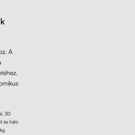
ék
oz. A
a
etéhez.
nomikus
al, 3D
il és háló
 kg