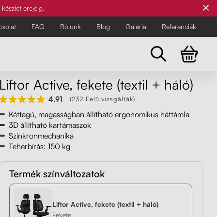
készlet erejéig.
csolat
FAQ
Rólunk
Blog
Galéria
Referenciák
Liftor Active, fekete (textil + háló)
Összes szék
4.91
(232 Felülvizsgálták)
A legigényesebbeknek
A legigényesebbeknek
Kéttagú, magasságban állítható ergonomikus háttámla
Fedezze fel a Liftor összes irodai és
3D állítható kartámaszok
egyensúlyozó székét az
Szinkronmechanika
Teherbírás: 150 kg
egészségesebb és kényelmesebb
munkanap érdekében.
Termék színváltozatok
Liftor Active, fekete (textil + háló)
Fekete