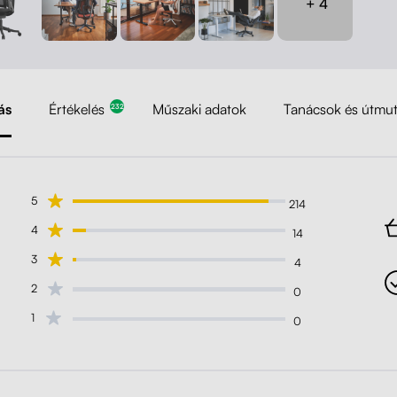
+ 4
ás
Értékelés
Műszaki adatok
Tanácsok és útmu
232
5
214
4
14
3
4
2
0
1
0