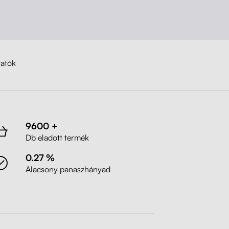
Liftor Active, szürke (textil + háló)
Szürke
tatók
9600 +
Db eladott termék
0.27 %
Alacsony panaszhányad