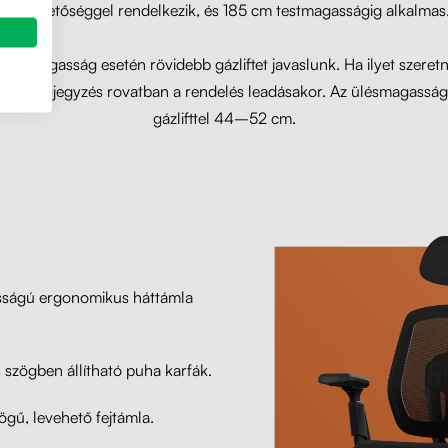
terhelhetőséggel rendelkezik, és 185 cm testmagasságig alkalmas
atti magasság esetén rövidebb gázliftet javaslunk. Ha ilyet szeretn
ze a megjegyzés rovatban a rendelés leadásakor. Az ülésmagasság
gázlifttel 44–52 cm.
gasságú ergonomikus háttámla
 szögben állítható puha karfák.
gű, levehető fejtámla.