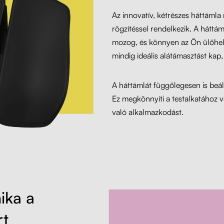
Az innovatív, kétrészes háttámla
rögzítéssel rendelkezik. A háttá
mozog, és könnyen az Ön ülőhely
mindig ideális alátámasztást kap
A háttámlát függőlegesen is beál
Ez megkönnyíti a testalkatához 
való alkalmazkodást.
ika a
rt