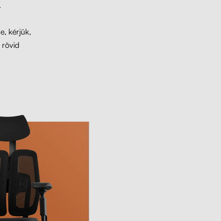
.
e, kérjük,
 rövid