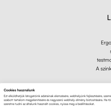
L
Ergo
testmo
A szin
Cookies használunk
A Lif
Ezt elküldhetjük látogatóink adatainak elemzésére, webhelyünk fejlesztésére, szemé
állítható
szabott tartalom megjelenítésére és nagyszerű webhely-élmény biztosítására. Ha t
szeretne tudni az általunk használt cookies, nyissa meg a beállításokat.
bo