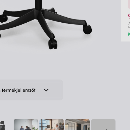
7
L
s termékjellemzőt