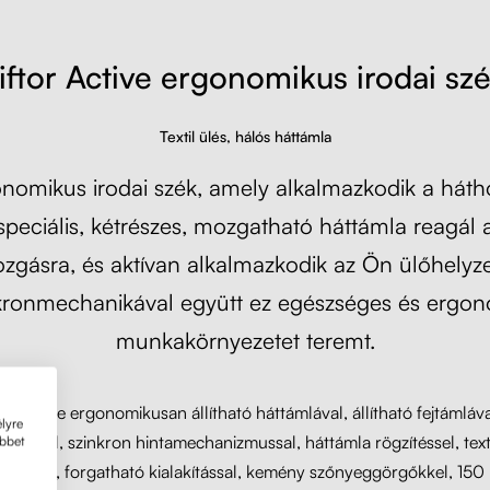
iftor Active ergonomikus irodai sz
Textil ülés, hálós háttámla
nomikus irodai szék, amely alkalmazkodik a háth
speciális, kétrészes, mozgatható háttámla reagál 
zgásra, és aktívan alkalmazkodik az Ön ülőhelyz
kronmechanikával együtt ez egészséges és ergo
munkakörnyezetet teremt.
tor Active ergonomikusan állítható háttámlával, állítható fejtámláv
lyre
 karfával, szinkron hintamechanizmussal, háttámla rögzítéssel, text
öbbet
rítással, forgatható kialakítással, kemény szőnyeggörgőkkel, 150