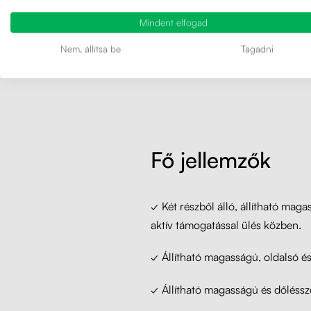
Mindent elfogad
170 cm al
Nem, állítsa be
Tagadni
jelez
Fő jellemzők
✓ Két részből álló, állítható ma
aktív támogatással ülés közben.
✓ Állítható magasságú, oldalsó és
✓ Állítható magasságú és dőlésszö