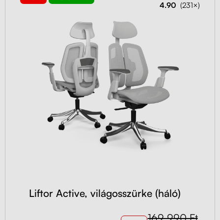
4.90
(231×)
Liftor Active, világosszürke (háló)
169 990 Ft