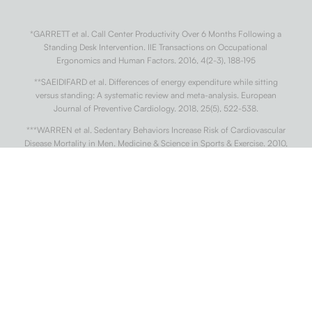
*GARRETT et al. Call Center Productivity Over 6 Months Following a
Standing Desk Intervention. IIE Transactions on Occupational
Ergonomics and Human Factors. 2016, 4(2-3), 188-195
**SAEIDIFARD et al. Differences of energy expenditure while sitting
versus standing: A systematic review and meta-analysis. European
Journal of Preventive Cardiology. 2018, 25(5), 522-538.
***WARREN et al. Sedentary Behaviors Increase Risk of Cardiovascular
Disease Mortality in Men. Medicine & Science in Sports & Exercise. 2010,
42(5), 879-885
†
DIAZ et al. Patterns of Sedentary Behavior and Mortality in U.S. Middle-
Aged and Older Adults. Annals of Internal Medicine. 2017, 167(7).
††
CONG et al. Association of sedentary behaviour with colon and rectal
cancer: a meta-analysis of observational studies. British Journal of
Cancer. 2014, 110(3), 817-826.
†††
BUCKLEY et al. Standing-based office work shows encouraging signs
of attenuating post-prandial glycaemic excursion. Occupational and
Environmental Medicine. 2014, 71(2), 109-111.