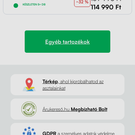
−32 %
KÉSZLETEN 5+ DB
114 990 Ft
Egyéb tartozékok
Térkép
, ahol kipróbálhatod az
asztalainkat
Árukereső.hu
Megbízható Bolt
GDPR
a személyes adatok védelme