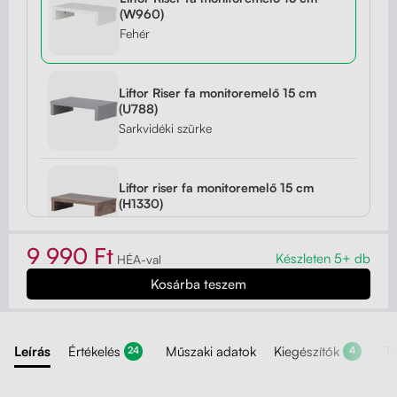
(W960)
Fehér
Liftor Riser fa monitoremelő 15 cm
(U788)
Sarkvidéki szürke
Liftor riser fa monitoremelő 15 cm
(H1330)
Tölgy Santa Fe Vintage
9 990 Ft
Készleten 5+ db
HÉA-val
Liftor Riser fa monitoremelő 15 cm
(H3176)
Halifax óntölgy
Leírás
Értékelés
Műszaki adatok
Kiegészítők
T
24
4
Liftor Riser fa monitoremelő 15 cm
(H3734)