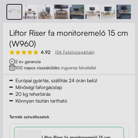
Kapcsolat
Kerekek
Kábelrendező
Liftor Riser fa monitoremelő 15 cm
Zárható fiók
(W960)
4.92
(24 Felülvizsgálták)
Fa monitor állványok
2 év garancia
100 napos visszaküldés
ingyenes felvétellel
Akusztikus paravánok
Európai gyártás, szállítás 24 órán belül
Deréktámaszok
Minőségi faforgácslap
20 kg teherbírás
Könnyen tisztán tartható
Termék színváltozatok
Liftor Riser fa monitoremelő 15 cm