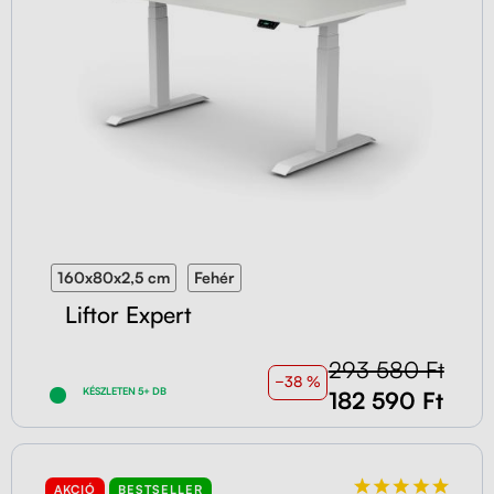
160x80x2,5 cm
Fehér
Liftor Expert
293 580 Ft
−38 %
KÉSZLETEN 5+ DB
182 590 Ft
AKCIÓ
BESTSELLER