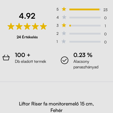
Természetes dijoni dió
5
23
4.92
4
0
Liftor Riser fa monitoremelő 15 cm
3
1
(U999)
Fekete
2
0
24 Értékelés
1
0
Liftor Riser fa monitoremelő 15 cm
(H1487)
100 +
0.23 %
Bramberg fenyő
Db eladott termék
Alacsony
panaszhányad
Liftor Riser fa monitoremelő 15 cm
(H1344)
Tölgy Sharman konyakbarna
Liftor Riser, fa monitoremelő 15 cm
Liftor Riser fa monitoremelő 15 cm,
(H1145)
Fehér
Bardolino Natúr Tölgy