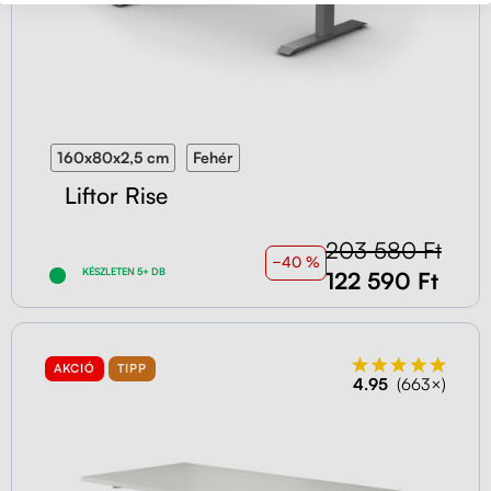
160x80x2,5 cm
Fehér
Liftor Rise
203 580 Ft
−40 %
KÉSZLETEN 5+ DB
122 590 Ft
AKCIÓ
TIPP
4.95
(663×)