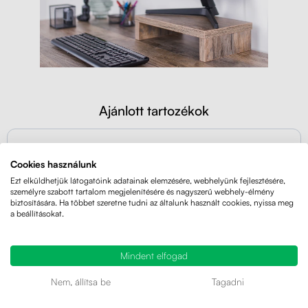
Ajánlott tartozékok
AKCIÓ
NÉPSZERŰ
Cookies használunk
4.93
(915×)
A 2024-ES ÉV TERMÉKE
Ezt elküldhetjük látogatóink adatainak elemzésére, webhelyünk fejlesztésére,
személyre szabott tartalom megjelenítésére és nagyszerű webhely-élmény
biztosítására. Ha többet szeretne tudni az általunk használt cookies, nyissa meg
a beállításokat.
Mindent elfogad
Nem, állítsa be
Tagadni