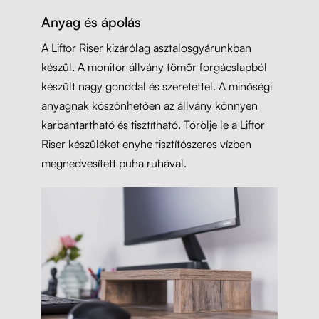
Anyag és ápolás
A Liftor Riser kizárólag asztalosgyárunkban
készül. A monitor állvány tömör forgácslapból
készült nagy gonddal és szeretettel. A minőségi
anyagnak köszönhetően az állvány könnyen
karbantartható és tisztítható. Törölje le a Liftor
Riser készüléket enyhe tisztítószeres vízben
megnedvesített puha ruhával.