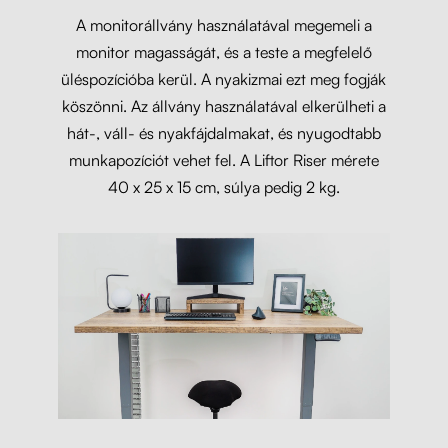
A monitorállvány használatával megemeli a
monitor magasságát, és a teste a megfelelő
Liftor Riser, fa monitoremelő 15 cm
üléspozícióba kerül. A nyakizmai ezt meg fogják
(H1318)
köszönni. Az állvány használatával elkerülheti a
Natúr Vad Tölgy
hát-, váll- és nyakfájdalmakat, és nyugodtabb
munkapozíciót vehet fel. A Liftor Riser mérete
40 x 25 x 15 cm, súlya pedig 2 kg.