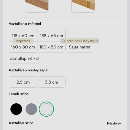
Asztallalap méretei
118 x 60 cm
138 x 65 cm
népszerű
24 órán belül legyártjuk
160 x 80 cm
180 x 80 cm
Saját méret
asztallap nélkül
Asztallalap vastagsága
2,5 cm
3,8 cm
Lábak színe
Asztallap színe
Részletek