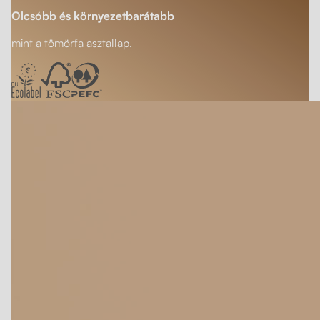
Olcsóbb és környezetbarátabb
mint a tömörfa asztallap.