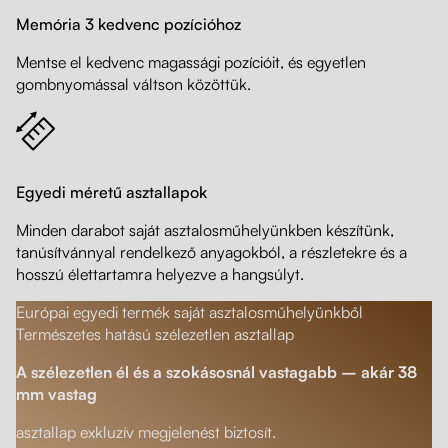
Memória 3 kedvenc pozícióhoz
Mentse el kedvenc magassági pozícióit, és egyetlen
gombnyomással váltson közöttük.
Egyedi méretű asztallapok
Minden darabot saját asztalosműhelyünkben készítünk,
tanúsítvánnyal rendelkező anyagokból, a részletekre és a
hosszú élettartamra helyezve a hangsúlyt.
Európai egyedi termék saját asztalosműhelyünkből
Természetes hatású szélezetlen asztallap
A szélezetlen él és a szokásosnál vastagabb – akár 38
mm vastag
asztallap exkluzív megjelenést biztosít.