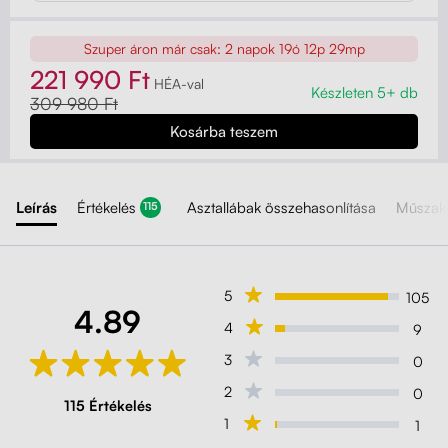
Szuper áron már csak:
2 napok 19ó 12p 27mp
221 990 Ft
HÉA-val
Készleten 5+ db
309 980 Ft
Leírás
Értékelés
Asztallábak összehasonlítása
Műszaki
115
5
105
4.89
4
9
3
0
2
0
115 Értékelés
1
1