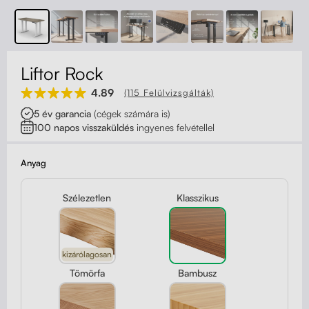
Kapcsolat
Kerekek
Kábelrendező
Liftor Rock
Zárható fiók
4.89
(115 Felülvizsgálták)
5 év garancia
(cégek számára is)
Fa monitor állványok
100 napos visszaküldés
ingyenes felvétellel
Akusztikus paravánok
Anyag
Deréktámaszok
Szélezetlen
Klasszikus
kizárólagosan
Tömörfa
Bambusz