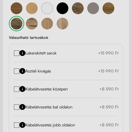
Választható tartozékok
Lekerekített sarok
+15 990 Ft
Asztali kivágás
+15 990 Ft
Kábelátvezetés középen
+8 590 Ft
Kábelátvezetés bal oldalon
+8 590 Ft
Kábelátvezetés jobb oldalon
+8 590 Ft