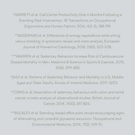
*GARRETT et al. Call Center Productivity Over 6 Months Following a
Standing Desk Intervention. IIE Transactions on Occupational
Ergonomics and Human Factors. 2016, 4(2-3), 188-195
**SAEIDIFARD et al. Differences of energy expenditure while sitting
versus standing: A systematic review and meta-analysis. European
Journal of Preventive Cardiology. 2018, 25(5), 522-538.
***WARREN et al. Sedentary Behaviors Increase Risk of Cardiovascular
Disease Mortality in Men. Medicine & Science in Sports & Exercise. 2010,
42(5), 879-885
†
DIAZ et al. Patterns of Sedentary Behavior and Mortality in U.S. Middle-
Aged and Older Adults. Annals of Internal Medicine. 2017, 167(7).
††
CONG et al. Association of sedentary behaviour with colon and rectal
cancer: a meta-analysis of observational studies. British Journal of
Cancer. 2014, 110(3), 817-826.
†††
BUCKLEY et al. Standing-based office work shows encouraging signs
of attenuating post-prandial glycaemic excursion. Occupational and
Environmental Medicine. 2014, 71(2), 109-111.