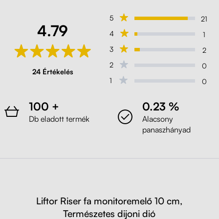
Fehér
5
21
4.79
4
1
Liftor Riser fa monitoremelő 10 cm
3
2
(H1487)
Bramberg fenyő
2
0
24 Értékelés
1
0
Liftor Riser fa monitoremelő 10 cm
(H3176)
100 +
0.23 %
Halifax óntölgy
Db eladott termék
Alacsony
panaszhányad
Liftor Riser fa monitoremelő 10 cm
(H1330)
Tölgy Santa Fe Vintage
Liftor Riser fa monitoremelő 10 cm
Liftor Riser fa monitoremelő 10 cm,
(H3176)
Természetes dijoni dió
Halifax óntölgy