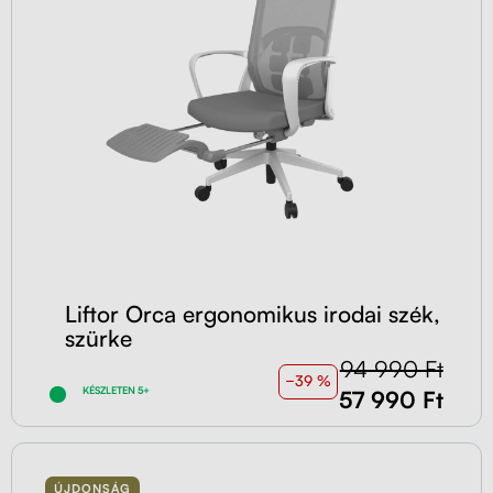
Liftor Orca ergonomikus irodai szék,
szürke
94 990 Ft
−39 %
KÉSZLETEN 5+
57 990 Ft
ÚJDONSÁG