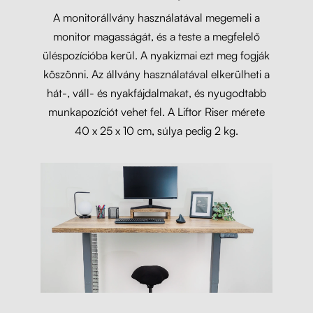
A monitorállvány használatával megemeli a
monitor magasságát, és a teste a megfelelő
üléspozícióba kerül. A nyakizmai ezt meg fogják
köszönni. Az állvány használatával elkerülheti a
hát-, váll- és nyakfájdalmakat, és nyugodtabb
munkapozíciót vehet fel. A Liftor Riser mérete
40 x 25 x 10 cm, súlya pedig 2 kg.