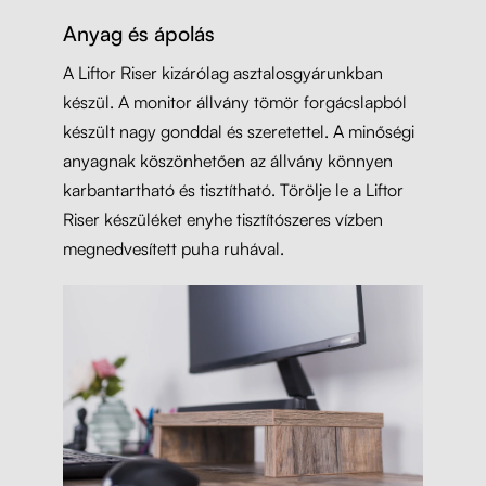
Anyag és ápolás
A Liftor Riser kizárólag asztalosgyárunkban
készül. A monitor állvány tömör forgácslapból
készült nagy gonddal és szeretettel. A minőségi
anyagnak köszönhetően az állvány könnyen
karbantartható és tisztítható. Törölje le a Liftor
Riser készüléket enyhe tisztítószeres vízben
megnedvesített puha ruhával.