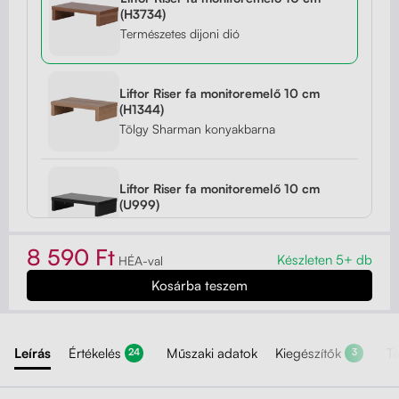
(H3734)
Természetes dijoni dió
Liftor Riser fa monitoremelő 10 cm
(H1344)
Tölgy Sharman konyakbarna
Liftor Riser fa monitoremelő 10 cm
(U999)
Fekete
8 590 Ft
Készleten 5+ db
HÉA-val
Liftor Riser fa monitoremelő 10 cm
(U788)
Sarkvidéki szürke
Leírás
Értékelés
Műszaki adatok
Kiegészítők
T
24
3
Liftor Riser fa monitoremelő 10 cm
(W960)