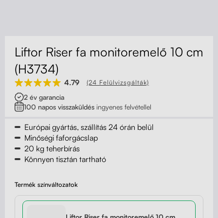
Kapcsolat
Kerekek
Kábelrendező
Liftor Riser fa monitoremelő 10 cm
Zárható fiók
(H3734)
4.79
(24 Felülvizsgálták)
Fa monitor állványok
2 év garancia
100 napos visszaküldés
ingyenes felvétellel
Akusztikus paravánok
Európai gyártás, szállítás 24 órán belül
Deréktámaszok
Minőségi faforgácslap
20 kg teherbírás
Könnyen tisztán tartható
Termék színváltozatok
Liftor Riser fa monitoremelő 10 cm