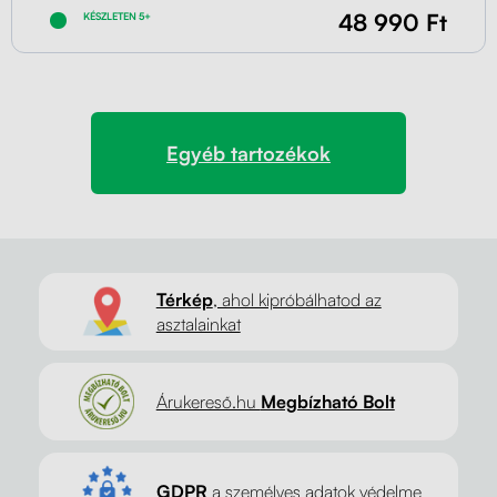
48 990 Ft
KÉSZLETEN 5+
Egyéb tartozékok
Térkép
, ahol kipróbálhatod az
asztalainkat
Árukereső.hu
Megbízható Bolt
GDPR
a személyes adatok védelme