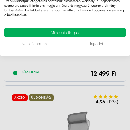
Ezt elküldhetjük látogatóink adatainak elemzésére, webhelyünk fejlesztésére,
személyre szabott tartalom megjelenítésére és nagyszerű webhely-élmény
biztosítására. Ha többet szeretne tudni az általunk használt cookies, nyissa meg
a beállításokat.
Mindent elfogad
Nem, állítsa be
Tagadni
12 499 Ft
KÉSZLETEN 5+
AKCIÓ
ÚJDONSÁG
4.96
(119×)