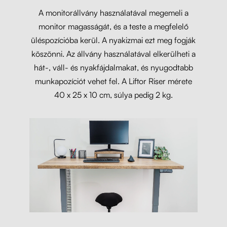
A monitorállvány használatával megemeli a
monitor magasságát, és a teste a megfelelő
üléspozícióba kerül. A nyakizmai ezt meg fogják
köszönni. Az állvány használatával elkerülheti a
hát-, váll- és nyakfájdalmakat, és nyugodtabb
munkapozíciót vehet fel. A Liftor Riser mérete
40 x 25 x 10 cm, súlya pedig 2 kg.