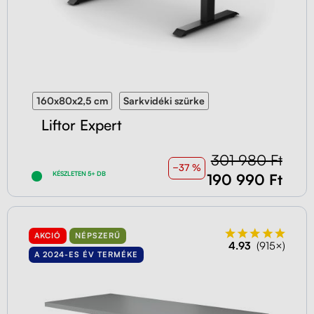
160x80x2,5 cm
Sarkvidéki szürke
Liftor Expert
301 980 Ft
−37 %
KÉSZLETEN 5+ DB
190 990 Ft
AKCIÓ
NÉPSZERŰ
4.93
(915×)
A 2024-ES ÉV TERMÉKE