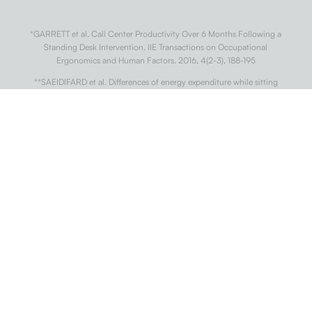
*GARRETT et al. Call Center Productivity Over 6 Months Following a
Standing Desk Intervention. IIE Transactions on Occupational
Ergonomics and Human Factors. 2016, 4(2-3), 188-195
**SAEIDIFARD et al. Differences of energy expenditure while sitting
versus standing: A systematic review and meta-analysis. European
Journal of Preventive Cardiology. 2018, 25(5), 522-538.
***WARREN et al. Sedentary Behaviors Increase Risk of Cardiovascular
Disease Mortality in Men. Medicine & Science in Sports & Exercise. 2010,
42(5), 879-885
†
DIAZ et al. Patterns of Sedentary Behavior and Mortality in U.S. Middle-
Aged and Older Adults. Annals of Internal Medicine. 2017, 167(7).
††
CONG et al. Association of sedentary behaviour with colon and rectal
cancer: a meta-analysis of observational studies. British Journal of
Cancer. 2014, 110(3), 817-826.
†††
BUCKLEY et al. Standing-based office work shows encouraging signs
of attenuating post-prandial glycaemic excursion. Occupational and
Environmental Medicine. 2014, 71(2), 109-111.