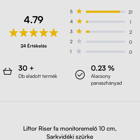
Fehér
5
21
4.79
4
1
Liftor Riser fa monitoremelő 10 cm
3
2
(H1487)
Bramberg fenyő
2
0
24 Értékelés
1
0
Liftor Riser fa monitoremelő 10 cm
(H3176)
30 +
0.23 %
Halifax óntölgy
Db eladott termék
Alacsony
panaszhányad
Liftor Riser fa monitoremelő 10 cm
(H1330)
Tölgy Santa Fe Vintage
Liftor Riser fa monitoremelő 10 cm
Liftor Riser fa monitoremelő 10 cm,
(H3734)
Sarkvidéki szürke
Természetes dijoni dió