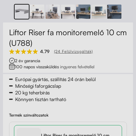
Kapcsolat
Kerekek
Kábelrendező
Liftor Riser fa monitoremelő 10 cm
Zárható fiók
(U788)
4.79
(24 Felülvizsgálták)
Fa monitor állványok
2 év garancia
100 napos visszaküldés
ingyenes felvétellel
Akusztikus paravánok
Európai gyártás, szállítás 24 órán belül
Deréktámaszok
Minőségi faforgácslap
20 kg teherbírás
Könnyen tisztán tartható
Termék színváltozatok
Liftor Riser fa monitoremelő 10 cm