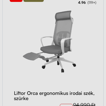
4.96
(119×)
Liftor Orca ergonomikus irodai szék,
szürke
94 990 Ft