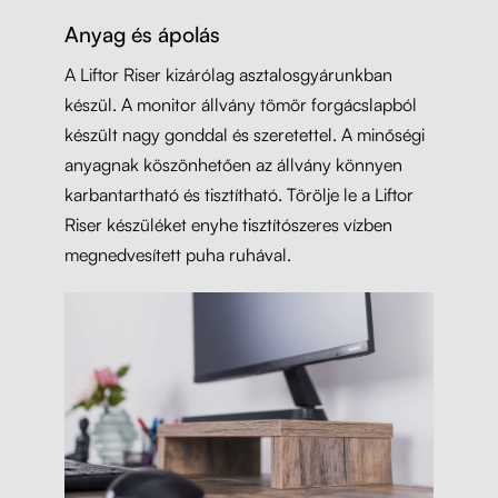
Anyag és ápolás
A Liftor Riser kizárólag asztalosgyárunkban
készül. A monitor állvány tömör forgácslapból
készült nagy gonddal és szeretettel. A minőségi
anyagnak köszönhetően az állvány könnyen
karbantartható és tisztítható. Törölje le a Liftor
Riser készüléket enyhe tisztítószeres vízben
megnedvesített puha ruhával.