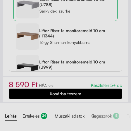
(U788)
Sarkvidéki szürke
Liftor Riser fa monitoremelő 10 cm
(H1344)
Tölgy Sharman konyakbarna
Liftor Riser fa monitoremelő 10 cm
(U999)
Fekete
8 590 Ft
Készleten 5+ db
HÉA-val
Liftor Riser fa monitoremelő 10 cm
(H3734)
Természetes dijoni dió
Leírás
Értékelés
Műszaki adatok
Kiegészítők
T
24
5
Liftor Riser fa monitoremelő 10 cm
(W960)