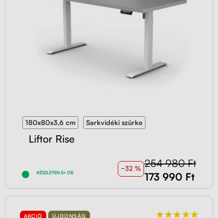
180x80x3,6 cm
Sarkvidéki szürke
Liftor Rise
254 980 Ft
−32 %
KÉSZLETEN 5+ DB
173 990 Ft
AKCIÓ
ÚJDONSÁG