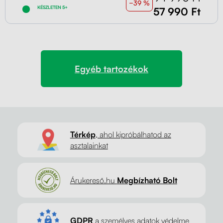
−39 %
KÉSZLETEN 5+
57 990 Ft
Egyéb tartozékok
Térkép
, ahol kipróbálhatod az
asztalainkat
Árukereső.hu
Megbízható Bolt
GDPR
a személyes adatok védelme