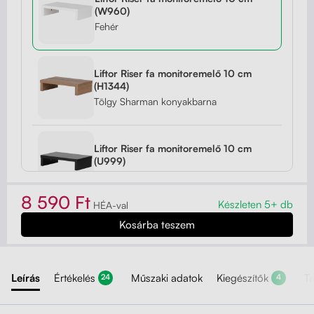
(W960)
Fehér
Liftor Riser fa monitoremelő 10 cm
(H1344)
Tölgy Sharman konyakbarna
Liftor Riser fa monitoremelő 10 cm
(U999)
Fekete
8 590 Ft
Készleten 5+ db
HÉA-val
Liftor Riser fa monitoremelő 10 cm
(H3734)
Természetes dijoni dió
Leírás
Értékelés
Műszaki adatok
Kiegészítők
T
24
4
Liftor Riser fa monitoremelő 10 cm
(U788)