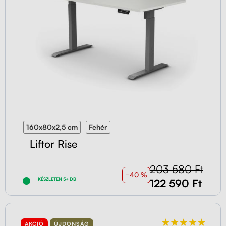
160x80x2,5 cm
Fehér
Liftor Rise
203 580 Ft
−40 %
KÉSZLETEN 5+ DB
122 590 Ft
AKCIÓ
ÚJDONSÁG