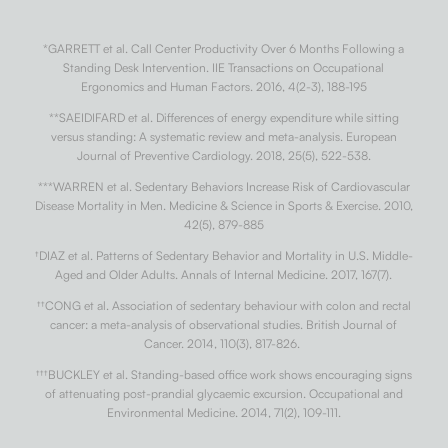
*GARRETT et al. Call Center Productivity Over 6 Months Following a
Standing Desk Intervention. IIE Transactions on Occupational
Ergonomics and Human Factors. 2016, 4(2-3), 188-195
**SAEIDIFARD et al. Differences of energy expenditure while sitting
versus standing: A systematic review and meta-analysis. European
Journal of Preventive Cardiology. 2018, 25(5), 522-538.
***WARREN et al. Sedentary Behaviors Increase Risk of Cardiovascular
Disease Mortality in Men. Medicine & Science in Sports & Exercise. 2010,
42(5), 879-885
†
DIAZ et al. Patterns of Sedentary Behavior and Mortality in U.S. Middle-
Aged and Older Adults. Annals of Internal Medicine. 2017, 167(7).
††
CONG et al. Association of sedentary behaviour with colon and rectal
cancer: a meta-analysis of observational studies. British Journal of
Cancer. 2014, 110(3), 817-826.
†††
BUCKLEY et al. Standing-based office work shows encouraging signs
of attenuating post-prandial glycaemic excursion. Occupational and
Environmental Medicine. 2014, 71(2), 109-111.