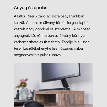
Anyag és ápolás
A Liftor Riser kizárólag asztalosgyárunkban
készül. A monitor állvány tömör forgácslapból
készült nagy gonddal és szeretettel. A minőségi
anyagnak köszönhetően az állvány könnyen
karbantartható és tisztítható. Törölje le a Liftor
Riser készüléket enyhe tisztítószeres vízben
megnedvesített puha ruhával.