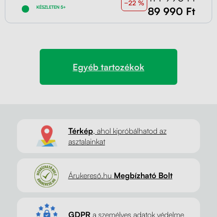
−22 %
KÉSZLETEN 5+
89 990 Ft
Egyéb tartozékok
Térkép
, ahol kipróbálhatod az
asztalainkat
Árukereső.hu
Megbízható Bolt
GDPR
a személyes adatok védelme