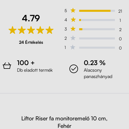
Sarkvidéki szürke
5
21
4.79
4
1
Liftor Riser fa monitoremelő 10 cm
3
2
(H1487)
Bramberg fenyő
2
0
24 Értékelés
1
0
Liftor Riser fa monitoremelő 10 cm
(H3176)
100 +
0.23 %
Halifax óntölgy
Db eladott termék
Alacsony
panaszhányad
Liftor Riser fa monitoremelő 10 cm
(H1330)
Tölgy Santa Fe Vintage
Liftor Riser fa monitoremelő 10 cm
Liftor Riser fa monitoremelő 10 cm,
(H3734)
Fehér
Természetes dijoni dió