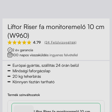
Kapcsolat
Kerekek
Kábelrendező
Liftor Riser fa monitoremelő 10 cm
Zárható fiók
(W960)
4.79
(24 Felülvizsgálták)
Fa monitor állványok
2 év garancia
100 napos visszaküldés
ingyenes felvétellel
Akusztikus paravánok
Európai gyártás, szállítás 24 órán belül
Deréktámaszok
Minőségi faforgácslap
20 kg teherbírás
Könnyen tisztán tartható
Termék színváltozatok
Liftor Riser fa monitoremelő 10 cm