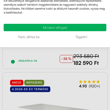
Ezt elküldhetjük látogatóink adatainak elemzésére, webhelyünk fejlesztésére,
személyre szabott tartalom megjelenítésére és nagyszerű webhely-élmény
biztosítására. Ha többet szeretne tudni az általunk használt cookies, nyissa meg
a beállításokat.
Mindent elfogad
160x80x2,5 cm
Fehér
Nem, állítsa be
Tagadni
Liftor Expert
293 580 Ft
−38 %
KÉSZLETEN 5+ DB
182 590 Ft
AKCIÓ
NÉPSZERŰ
4.93
(920×)
A 2024-ES ÉV TERMÉKE