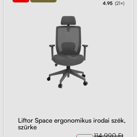
4.95
(21×)
Liftor Space ergonomikus irodai szék,
szürke
114 990 Ft