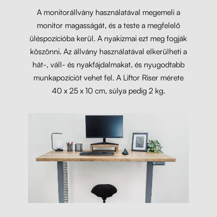
A monitorállvány használatával megemeli a
monitor magasságát, és a teste a megfelelő
üléspozícióba kerül. A nyakizmai ezt meg fogják
köszönni. Az állvány használatával elkerülheti a
hát-, váll- és nyakfájdalmakat, és nyugodtabb
munkapozíciót vehet fel. A Liftor Riser mérete
40 x 25 x 10 cm, súlya pedig 2 kg.